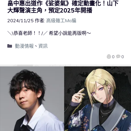
畠中惠出道作《娑婆氣》確定動畫化！山下
大輝聲演主角，預定2025年開播
2024/11/25
作者:
高級雜工Mo編
＼\恭喜老師！！/／ 希望小說能再版啊～
動漫情報
、
資訊
0
0