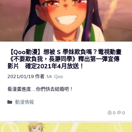
【Qoo動漫】想被 S 學妹欺負嗎？電視動畫
《不要欺負我，長瀞同學》釋出第一彈宣傳
影片 確定2021年4月放送！
2021/01/19
作者:
Mr. Qoo
看漫畫進度…..你們快去結婚吧！
動漫情報
0
0