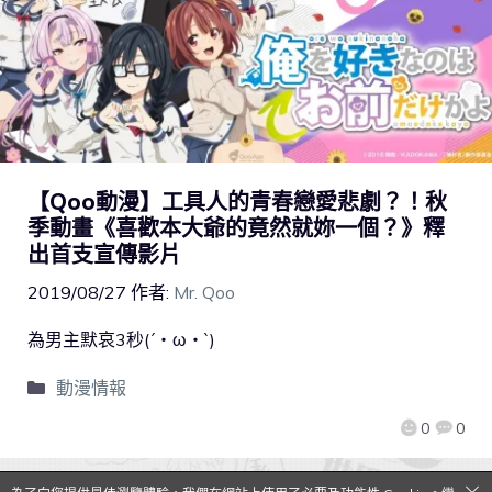
【Qoo動漫】工具人的青春戀愛悲劇？！秋
季動畫《喜歡本大爺的竟然就妳一個？》釋
出首支宣傳影片
2019/08/27
作者:
Mr. Qoo
為男主默哀3秒(´・ω・`)
動漫情報
0
0