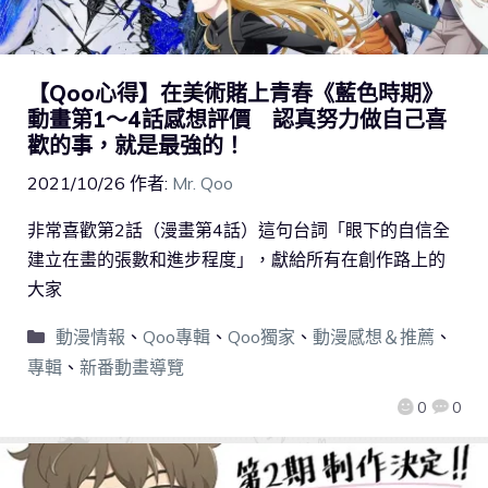
【Qoo心得】在美術賭上青春《藍色時期》
動畫第1～4話感想評價 認真努力做自己喜
歡的事，就是最強的！
2021/10/26
作者:
Mr. Qoo
非常喜歡第2話（漫畫第4話）這句台詞「眼下的自信全
建立在畫的張數和進步程度」，獻給所有在創作路上的
大家
動漫情報
、
Qoo專輯
、
Qoo獨家
、
動漫感想＆推薦
、
專輯
、
新番動畫導覽
0
0