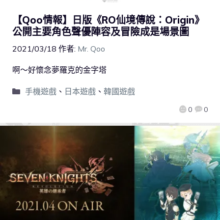
【Qoo情報】日版《RO仙境傳說：Origin》
公開主要角色聲優陣容及冒險成是場景圖
2021/03/18
作者:
Mr. Qoo
啊～好懷念夢羅克的金字塔
手機遊戲
、
日本遊戲
、
韓國遊戲
0
0