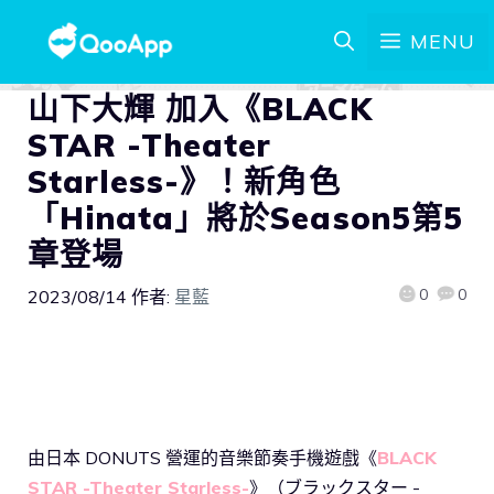
MENU
山下大輝 加入《BLACK
STAR -Theater
Starless-》！新角色
「Hinata」將於Season5第5
章登場
0
0
2023/08/14
作者:
星藍
由日本 DONUTS 營運的音樂節奏手機遊戲《
BLACK
STAR -Theater Starless-
》（ブラックスター -