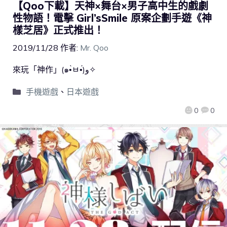
【Qoo下載】天神×舞台×男子高中生的戲劇
性物語！電擊 Girl’sSmile 原案企劃手遊《神
樣芝居》正式推出！
2019/11/28
作者:
Mr. Qoo
來玩「神作」(๑•̀ㅂ•́)و✧
手機遊戲
、
日本遊戲
0
0