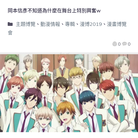
岡本信彥不知道為什麼在舞台上特別興奮w
主題博覽
、
動漫情報
、
專輯
、
漫博2019
、
漫畫博覽
會
0
0