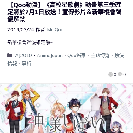
【Qoo動漫】《高校星歌劇》動畫第三季確
定將於7月1日放送！宣傳影片＆新華櫻會聲
優解禁
2019/03/24
作者:
Mr. Qoo
新華櫻會聲優確定啦~
AJ2019
、
AnimeJapan
、
Qoo獨家
、
主題博覽
、
動漫
情報
、
專輯
0
0