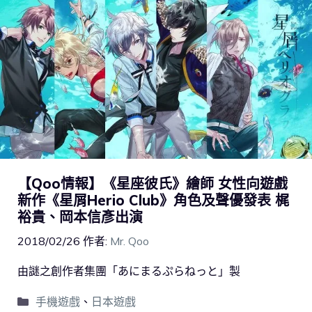
【Qoo情報】《星座彼氏》繪師 女性向遊戲
新作《星屑Herio Club》角色及聲優發表 梶
裕貴、岡本信彥出演
2018/02/26
作者:
Mr. Qoo
由謎之創作者集團「あにまるぷらねっと」製
手機遊戲
、
日本遊戲