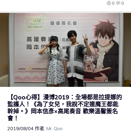
0
0
【Qoo心得】漫博2019：全場都是拉提娜的
監護人！《為了女兒，我說不定連魔王都能
幹掉。》岡本信彥×高尾奏音 歡樂溫馨簽名
會！
2019/08/04
作者:
Mr. Qoo