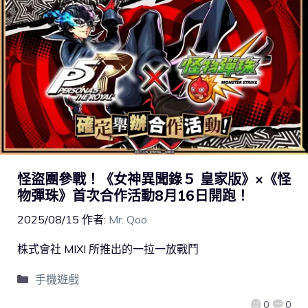
怪盜團參戰！《女神異聞錄５ 皇家版》×《怪
物彈珠》首次合作活動8月16日開跑！
2025/08/15
作者:
Mr. Qoo
株式會社 MIXI 所推出的一拉一放戰鬥
手機遊戲
0
0