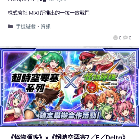
株式會社 MIXI 所推出的一拉一放戰鬥
手機遊戲
、
資訊
0
0
《怪物彈珠》×《超時空要塞7／F／Delta》