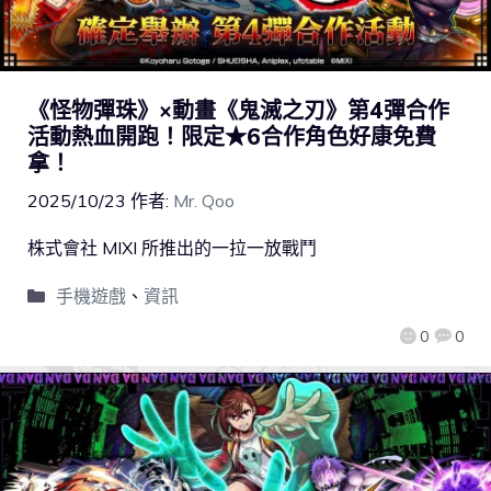
《怪物彈珠》×動畫《鬼滅之刃》第4彈合作
活動熱血開跑！限定★6合作角色好康免費
拿！
2025/10/23
作者:
Mr. Qoo
株式會社 MIXI 所推出的一拉一放戰鬥
手機遊戲
、
資訊
0
0