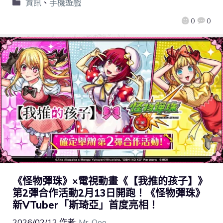
資訊
、
手機遊戲
0
0
《怪物彈珠》×電視動畫《【我推的孩子】》
第2彈合作活動2月13日開跑！《怪物彈珠》
新VTuber「斯琦亞」首度亮相！
2026/02/12
作者:
Mr. Qoo