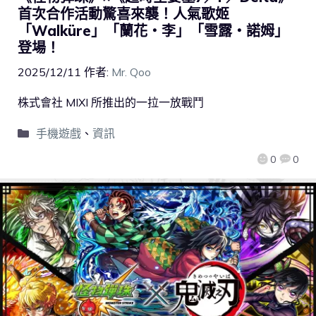
首次合作活動驚喜來襲！人氣歌姬
「Walküre」「蘭花・李」「雪露・諾姆」
登場！
2025/12/11
作者:
Mr. Qoo
株式會社 MIXI 所推出的一拉一放戰鬥
手機遊戲
、
資訊
0
0