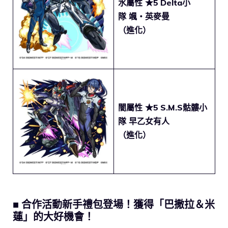
水屬性 ★5
Delta小
隊 颯・英麥曼
（進化）
闇屬性 ★5
S.M.S骷髏小
隊 早乙女有人
（進化）
■ 合作活動新手禮包登場！獲得「巴撒拉＆米
蓮」的大好機會！