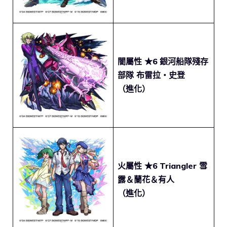
闇屬性 ★6
銀河船隊殘存
部隊 布雷拉・史登
（進化）
火屬性 ★6
Triangler 雪
露＆蘭花＆有人
（進化）