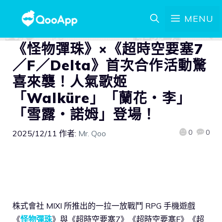
MENU
《怪物彈珠》×《超時空要塞7
／F／Delta》首次合作活動驚
喜來襲！人氣歌姬
「Walküre」「蘭花・李」
「雪露・諾姆」登場！
0
0
2025/12/11
作者:
Mr. Qoo
株式會社 MIXI 所推出的一拉一放戰鬥 RPG 手機遊戲
《
怪物彈珠
》與《超時空要塞7》《超時空要塞F》《超