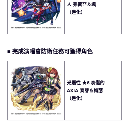
人 弗蕾亞＆颯
（進化）
■ 完成演唱會防衛任務可獲得角色
光屬性 ★6
哀傷的
AXIA 奏芽＆梅瑟
（進化）