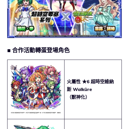
■ 合作活動轉蛋登場角色
火屬性 ★6
超時空維納
斯 Walküre
（獸神化）