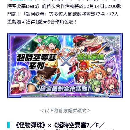
時空要塞Delta》的首次合作活動將於12月14日12:00起
開跑！「銀河妖精」等多位人氣歌姬將齊聚登場，登入
遊戲還可獲得1體★6合作角色喔！
＜以下為官方提供原文＞
▍
《怪物彈珠》×《超時空要塞7／F／