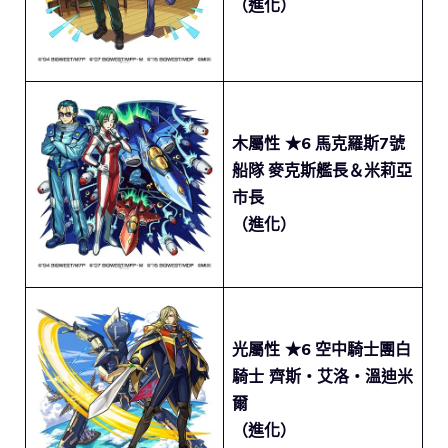
（進化）
木屬性 ★6
馬克羅斯7號
船隊
麥克斯艦長＆米莉亞
市長
（進化）
光屬性 ★6
空中騎士團白
騎士 齊斯・艾洛・溫迪米
爾
（進化）