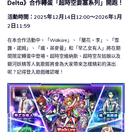
Delta》合作轉蛋「超時空要塞系列」開跑！
活動時間：2025年12月14日12:00～2026年1月
2日11:59
在本合作活動中，「Walküre」、「蘭花・李」、「雪
露・諾姆」、「颯・英麥曼」和「早乙女有人」將在期
間限定轉蛋中登場。超時空維納斯、超時空灰姑娘以及
銀河妖精等人氣歌姬將會為大家帶來怎樣精彩的演出
呢？記得登入遊戲確認喔！