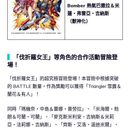
Bomber 熱氣巴撒拉＆米
蓮・弗雷亞・吉納斯
（獸神化）
▍
「伐折羅女王」等角色的合作活動冒險登
場！
「伐折羅女王」的超究極冒險登場！本冒險中根據突破
的 BATTLE 數量，作為獎勵可以獲得「Triangler 雪露＆
蘭花＆有人」！
同時「瑪機奈・中島＆蕾娜・普勞拉」、「米海爾・勃
朗＆可蘭・可蘭」、「麥克斯米利安・吉納斯＆米莉
亞・法莉娜・吉納斯」、「齊斯・艾洛・溫迪米爾」、