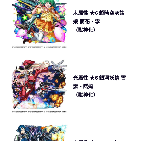
木屬性 ★6
超時空灰姑
娘 蘭花・李
（獸神化）
光屬性 ★6
銀河妖精 雪
露・諾姆
（獸神化）