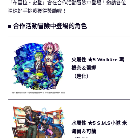
「布雷拉・史登」會在合作活動冒險中登場！邀請各位
彈珠好手挑戰獲得獎勵喔！
■ 合作活動冒險中登場的角色
火屬性 ★5
Walküre 瑪
機奈＆蕾娜
（進化）
水屬性 ★5
S.M.S小隊 米
海爾＆可蘭