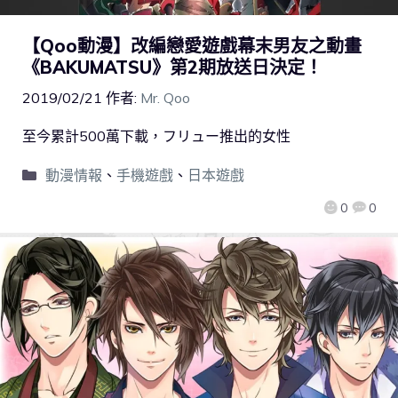
【Qoo動漫】改編戀愛遊戲幕末男友之動畫
《BAKUMATSU》第2期放送日決定！
2019/02/21
作者:
Mr. Qoo
至今累計500萬下載，フリュー推出的女性
動漫情報
、
手機遊戲
、
日本遊戲
0
0