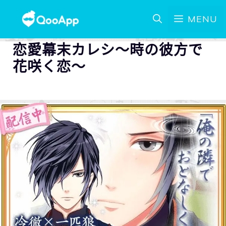
MENU
恋愛幕末カレシ～時の彼方で
花咲く恋～