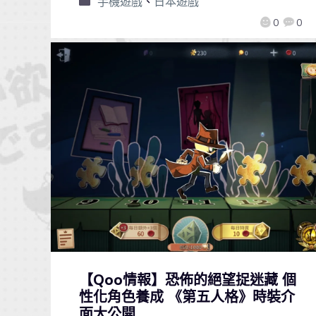
手機遊戲
、
日本遊戲
0
0
【Qoo情報】恐佈的絕望捉迷藏 個
性化角色養成 《第五人格》時裝介
面大公開