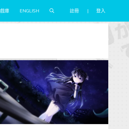
註冊
登入
戲庫
ENGLISH