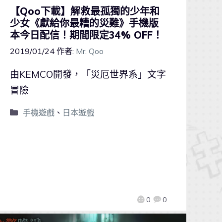
【Qoo下載】解救最孤獨的少年和
少女《獻給你最糟的災難》手機版
本今日配信！期間限定34% OFF！
2019/01/24
作者:
Mr. Qoo
由KEMCO開發，「災厄世界系」文字
冒險
手機遊戲
、
日本遊戲
0
0