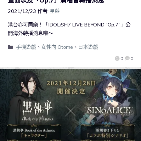
畫面以及「Op.7」演唱會轉播消息
2021/12/23
作者:
星藍
港台亦可同樂！「IDOLiSH7 LIVE BEYOND “Op.7″」公
開海外轉播消息啦～
手機遊戲
、
女性向 Otome
、
日本遊戲
0
0