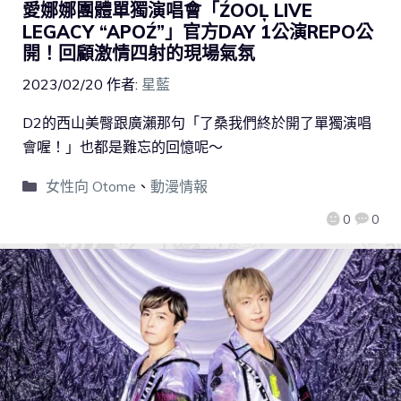
愛娜娜團體單獨演唱會「ŹOOĻ LIVE
LEGACY “APOŹ”」官方DAY 1公演REPO公
開！回顧激情四射的現場氣氛
2023/02/20
作者:
星藍
D2的西山美臀跟廣瀨那句「了桑我們終於開了單獨演唱
會喔！」也都是難忘的回憶呢～
女性向 Otome
、
動漫情報
0
0