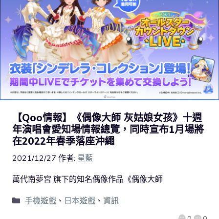
【Qoo情報】《偶像大師 灰姑娘女孩》十週
年演唱會愛知場情報總覽，同時宣布1月場將
在2022年春季落座沖繩
2021/12/27
作者:
星藍
萬代南夢宮 旗下的知名偶像作品《偶像大師
手機遊戲
、
日本遊戲
、
資訊
0
0