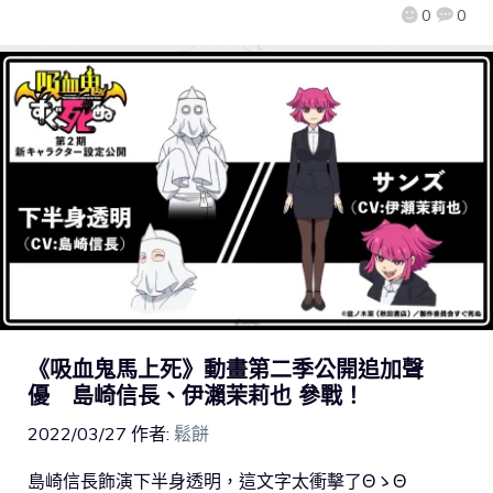
0
0
《吸血鬼馬上死》動畫第二季公開追加聲
優 島崎信長、伊瀨茉莉也 參戰！
2022/03/27
作者:
鬆餅
島崎信長飾演下半身透明，這文字太衝擊了ΘゝΘ