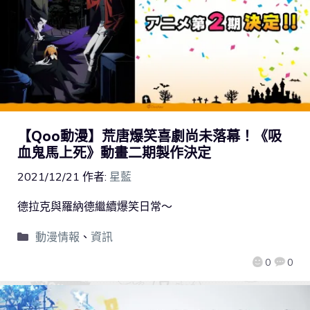
【Qoo動漫】荒唐爆笑喜劇尚未落幕！《吸
血鬼馬上死》動畫二期製作決定
2021/12/21
作者:
星藍
德拉克與羅納德繼續爆笑日常～
動漫情報
、
資訊
0
0