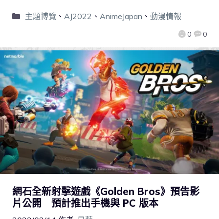
主題博覽
、
AJ2022
、
AnimeJapan
、
動漫情報
0
0
網石全新射擊遊戲《Golden Bros》預告影
片公開 預計推出手機與 PC 版本