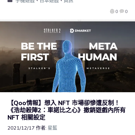
手機遊戲
、
日本遊戲
、
資訊
0
0
【Qoo情報】想入 NFT 市場卻慘遭反制！
《浩劫殺陣2：車諾比之心》撤銷遊戲內所有
NFT 相關設定
2021/12/17
作者:
星藍