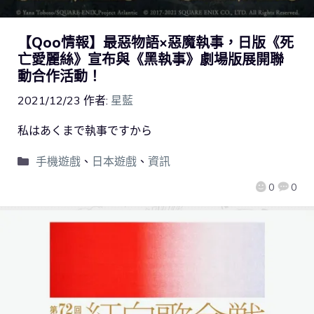
【Qoo情報】最惡物語×惡魔執事，日版《死
亡愛麗絲》宣布與《黑執事》劇場版展開聯
動合作活動！
2021/12/23
作者:
星藍
私はあくまで執事ですから
手機遊戲
、
日本遊戲
、
資訊
0
0