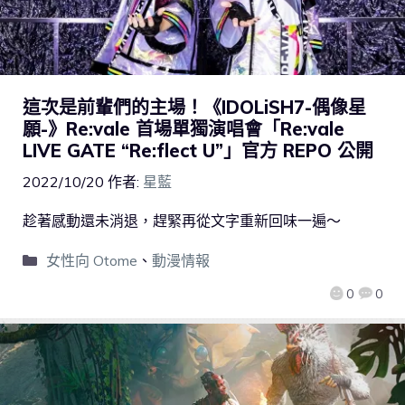
這次是前輩們的主場！《IDOLiSH7-偶像星
願-》Re:vale 首場單獨演唱會「Re:vale
LIVE GATE “Re:flect U”」官方 REPO 公開
2022/10/20
作者:
星藍
趁著感動還未消退，趕緊再從文字重新回味一遍～
女性向 Otome
、
動漫情報
0
0