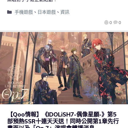
手機遊戲
、
日本遊戲
、
資訊
0
0
【Qoo情報】《IDOLiSH7-偶像星願-》第5
部預熱SSR十連天天送！同時公開第1章先行