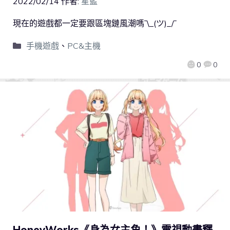
2022/02/14
作者:
星藍
現在的遊戲都一定要跟區塊鏈風潮嗎¯\_(ツ)_/¯
手機遊戲
、
PC&主機
0
0
HoneyWorks《身為女主角！》電視動畫釋