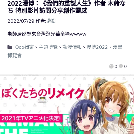
2022漫博：《我們的重製人生》作者 木緒な
ち 特別影片訪問分享創作靈感
2022/07/29
作者:
鬆餅
老師居然想來台灣逛光華商場wwww
Qoo獨家
、
主題博覽
、
動漫情報
、
漫博2022
、
漫畫
博覽會
0
0