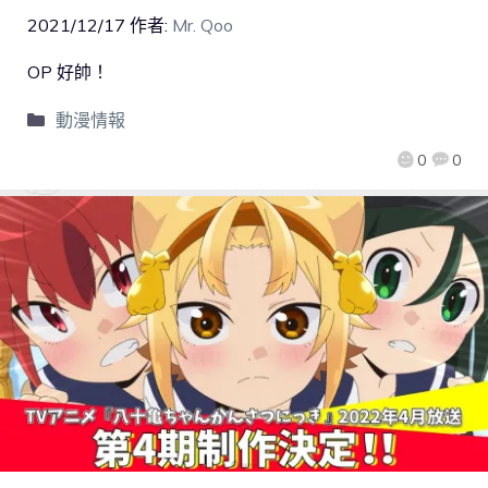
2021/12/17
作者:
Mr. Qoo
OP 好帥！
動漫情報
0
0