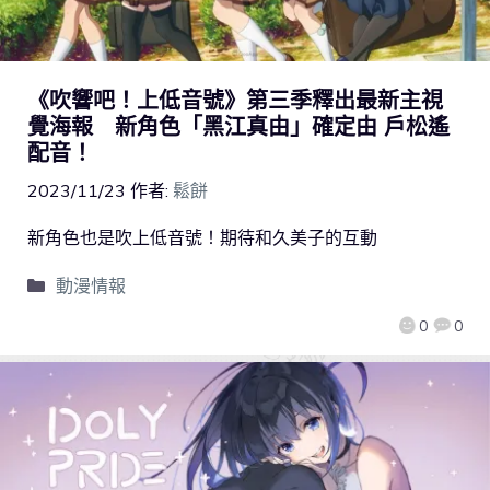
《吹響吧！上低音號》第三季釋出最新主視
覺海報 新角色「黑江真由」確定由 戶松遙
配音！
2023/11/23
作者:
鬆餅
新角色也是吹上低音號！期待和久美子的互動
動漫情報
0
0