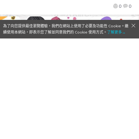
0
0
為了向您提供最佳瀏覽體驗，我們在網站上使用了必要及功能性 Cookie。繼
續使用本網站，即表示您了解並同意我們的 Cookie 使用方式。
了解更多→
【Qoo動漫】工具人的青春戀愛悲劇？！秋
季動畫《喜歡本大爺的竟然就妳一個？》釋
出首支宣傳影片
2019/08/27
作者:
Mr. Qoo