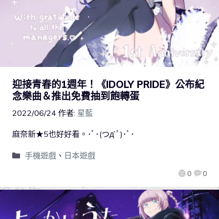
迎接青春的1週年！《IDOLY PRIDE》公布紀
念樂曲＆推出免費抽到飽轉蛋
2022/06/24
作者:
星藍
麻奈新★5也好好看。･ﾟ･(つд`ﾟ)･ﾟ･
手機遊戲
、
日本遊戲
0
0