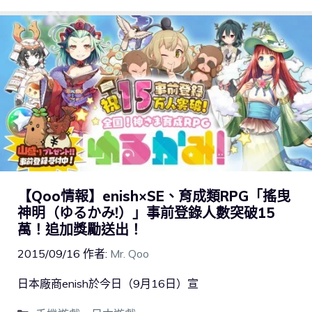
【Qoo情報】enish×SE、育成類RPG「搖曳
神明（ゆるかみ!）」事前登錄人數突破15
萬！追加獎勵送出！
2015/09/16
作者:
Mr. Qoo
日本廠商enish於今日（9月16日）宣