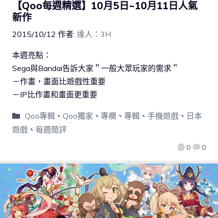
【Qoo每週精選】10月5日~10月11日人氣
新作
2015/10/12
作者:
達人：3H
本週亮點：
Sega與Bandai告訴大家＂一般大眾玩家的需求＂
－作畫，畫面比遊戲性重要
－IP比作畫和畫面更重要
Qoo專輯
、
Qoo獨家
、
專欄
、
專輯
、
手機遊戲
、
日本
遊戲
、
每週簡評
0
0