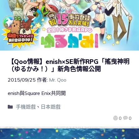
【Qoo情報】enish×SE新作RPG「搖曳神明
（ゆるかみ！）」新角色情報公開
2015/09/25
作者:
Mr. Qoo
enish與Square Enix共同開
手機遊戲
、
日本遊戲
0
0