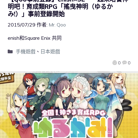
明吧！育成類RPG「搖曳神明（ゆるか
み!）」事前登錄開始
2015/07/29
作者:
Mr. Qoo
enish和Square Enix 共同
手機遊戲
、
日本遊戲
0
0