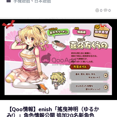
手機遊戲
、
日本遊戲
0
0
【Qoo情報】enish「搖曳神明（ゆるか
み!）」角色情報公開 追加20名新角色