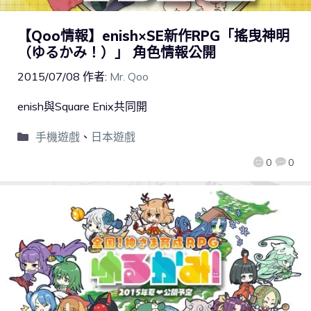
【Qoo情報】enish×SE新作RPG「搖曳神明
（ゆるかみ！）」 角色情報公開
2015/07/08
作者:
Mr. Qoo
enish與Square Enix共同開
手機遊戲
、
日本遊戲
0
0