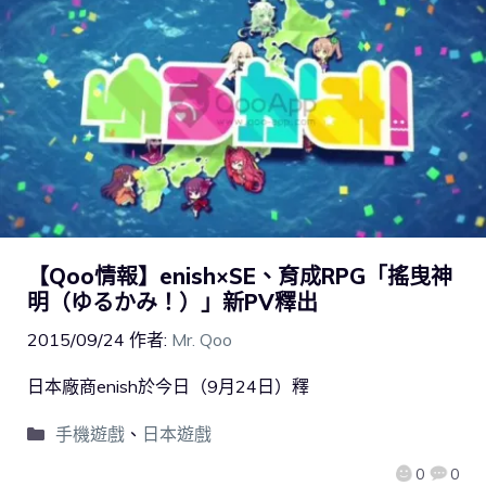
【Qoo情報】enish×SE、育成RPG「搖曳神
明（ゆるかみ！）」新PV釋出
2015/09/24
作者:
Mr. Qoo
日本廠商enish於今日（9月24日）釋
手機遊戲
、
日本遊戲
0
0