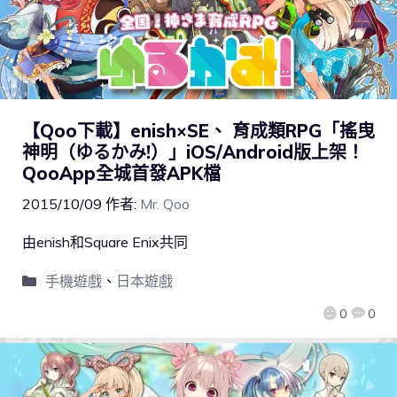
【Qoo下載】enish×SE、 育成類RPG「搖曳
神明（ゆるかみ!）」iOS/Android版上架！
QooApp全城首發APK檔
2015/10/09
作者:
Mr. Qoo
由enish和Square Enix共同
手機遊戲
、
日本遊戲
0
0