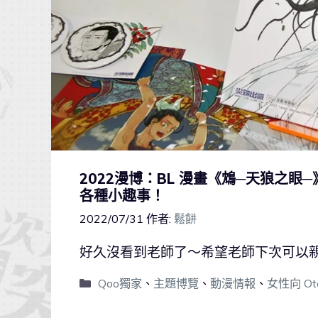
2022漫博：BL 漫畫《鴆─天狼之
各種小趣事！
2022/07/31
作者:
鬆餅
好久沒看到老師了～希望老師下次可以親
Qoo獨家
、
主題博覽
、
動漫情報
、
女性向 Ot