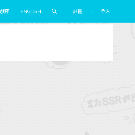
註冊
登入
戲庫
ENGLISH