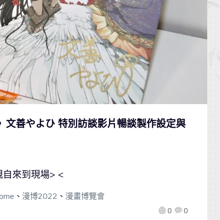
眼─》文善やよひ 特別訪談影片暢談製作設定與
自來到現場> <
ome
、
漫博2022
、
漫畫博覽會
0
0