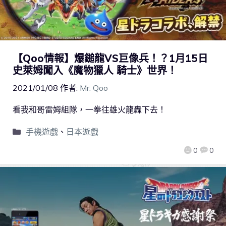
【Qoo情報】爆鎚龍VS巨像兵！？1月15日
史萊姆闖入《魔物獵人 騎士》世界！
2021/01/08
作者:
Mr. Qoo
看我和哥雷姆組隊，一拳往雄火龍轟下去！
手機遊戲
、
日本遊戲
0
0