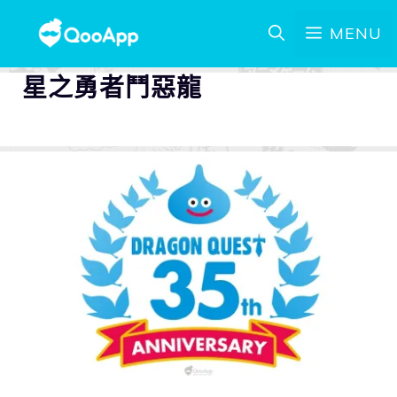
MENU
星之勇者鬥惡龍