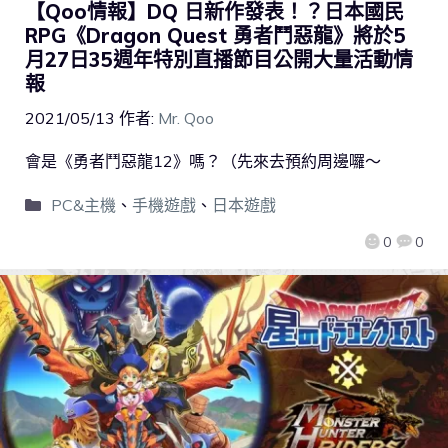
【Qoo情報】DQ 日新作發表！？日本國民
RPG《Dragon Quest 勇者鬥惡龍》將於5
月27日35週年特別直播節目公開大量活動情
報
2021/05/13
作者:
Mr. Qoo
會是《勇者鬥惡龍12》嗎？（先來去預約周邊囉～
PC&主機
、
手機遊戲
、
日本遊戲
0
0