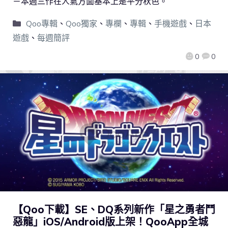
－本週三作在人氣方面基本上是平分秋色。
Qoo專輯
、
Qoo獨家
、
專欄
、
專輯
、
手機遊戲
、
日本
遊戲
、
每週簡評
0
0
【Qoo下載】SE、DQ系列新作「星之勇者鬥
惡龍」iOS/Android版上架！QooApp全城