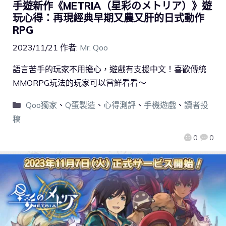
手遊新作《METRIA（星彩のメトリア）》遊
玩心得：再現經典早期又農又肝的日式動作
RPG
2023/11/21
作者:
Mr. Qoo
語言苦手的玩家不用擔心，遊戲有支援中文！喜歡傳統
MMORPG玩法的玩家可以嘗鮮看看～
Qoo獨家
、
Q蛋製造
、
心得測評
、
手機遊戲
、
讀者投
稿
0
0