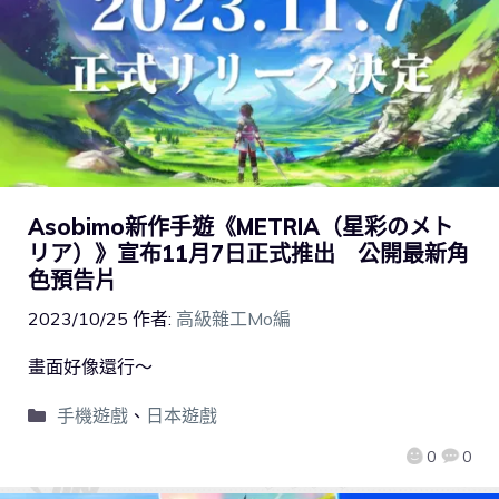
Asobimo新作手遊《METRIA（星彩のメト
リア）》宣布11月7日正式推出 公開最新角
色預告片
2023/10/25
作者:
高級雜工Mo編
畫面好像還行～
手機遊戲
、
日本遊戲
0
0