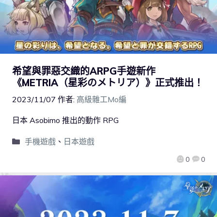
希望與罪惡交織的ARPG手遊新作
《METRIA（星彩のメトリア）》正式推出！
2023/11/07
作者:
高級雜工Mo編
日本 Asobimo 推出的動作 RPG
手機遊戲
、
日本遊戲
0
0