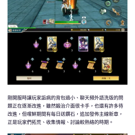
剛開服時讓玩家詬病的背包過小、聊天頻外語洗版的問
題正在逐漸改進，雖然鍛治介面很卡手，也還有許多待
改進，但嚐鮮期間有每日送鑽石，追加發佈主線新章，
正是玩家們拓荒、收集情報、討論較熱絡的時期。