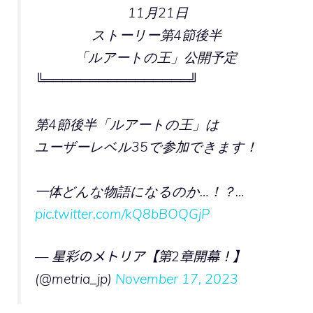
11月21日
ストーリー第4節後半
「ルアートの王」公開予定
╚════════════════╝
第4節後半「ルアートの王」は
ユーザーレベル35で参加できます！
一体どんな物語になるのか…！？…
pic.twitter.com/kQ8bBOQGjP
— 星彩のメトリア【第2章開幕！】
(@metria_jp)
November 17, 2023