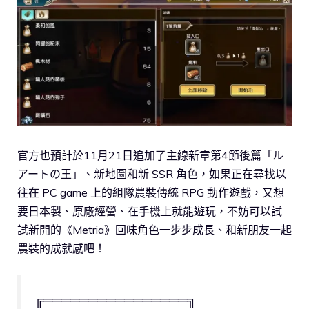
官方也預計於11月21日追加了主線新章第4節後篇「ル
アートの王」、新地圖和新 SSR 角色，如果正在尋找以
往在 PC game 上的組隊農裝傳統 RPG 動作遊戲，又想
要日本製、原廠經營、在手機上就能遊玩，不妨可以試
試新開的《Metria》回味角色一步步成長、和新朋友一起
農裝的成就感吧！
╔════════════════╗