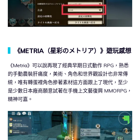
▍
《METRIA（星彩のメトリア）》遊玩感想
《Metria》可以說再現了經典早期日式動作 RPG，熟悉
的手動農裝肝痛度，美術、角色和世界觀設計也非常傳
統，唯有轉蛋裡角色摻著素材這方面跟上了現代，至少
是少數日本廠商願意試著在手機上文藝復興 MMORPG，
精神可嘉。