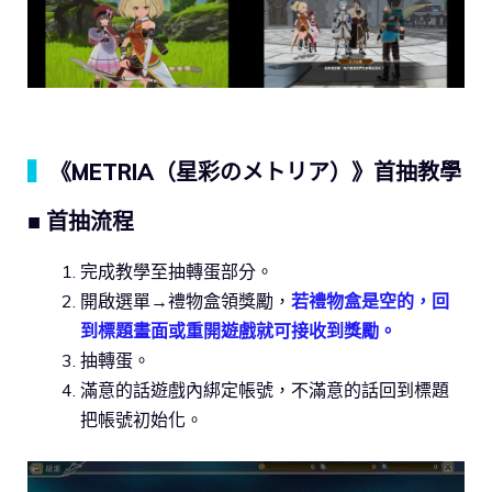
▍
《METRIA（星彩のメトリア）》首抽教學
■ 首抽流程
完成教學至抽轉蛋部分。
開啟選單→禮物盒領獎勵，
若禮物盒是空的，回
到標題畫面或重開遊戲就可接收到獎勵。
抽轉蛋。
滿意的話遊戲內綁定帳號，不滿意的話回到標題
把帳號初始化。