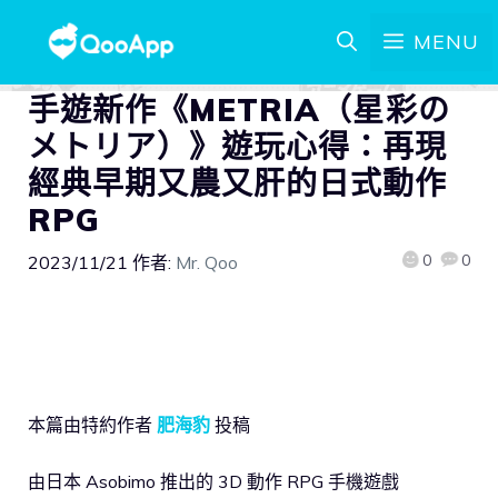
MENU
手遊新作《METRIA（星彩の
メトリア）》遊玩心得：再現
經典早期又農又肝的日式動作
RPG
0
0
2023/11/21
作者:
Mr. Qoo
本篇由特約作者
肥海豹
投稿
由日本 Asobimo 推出的 3D 動作 RPG 手機遊戲