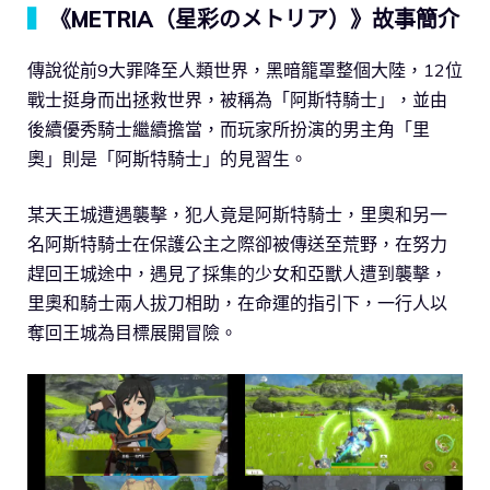
▍
《METRIA（星彩のメトリア）》故事簡介
傳說從前9大罪降至人類世界，黑暗籠罩整個大陸，12位
戰士挺身而出拯救世界，被稱為「阿斯特騎士」，並由
後續優秀騎士繼續擔當，而玩家所扮演的男主角「里
奧」則是「阿斯特騎士」的見習生。
某天王城遭遇襲擊，犯人竟是阿斯特騎士，里奧和另一
名阿斯特騎士在保護公主之際卻被傳送至荒野，在努力
趕回王城途中，遇見了採集的少女和亞獸人遭到襲擊，
里奧和騎士兩人拔刀相助，在命運的指引下，一行人以
奪回王城為目標展開冒險。