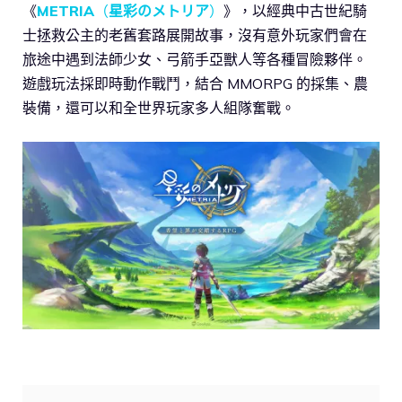
《
METRIA
（
星彩のメトリア
）
》，以經典中古世紀騎
士拯救公主的老舊套路展開故事，沒有意外玩家們會在
旅途中遇到法師少女、弓箭手亞獸人等各種冒險夥伴。
遊戲玩法採即時動作戰鬥，結合 MMORPG 的採集、農
裝備，還可以和全世界玩家多人組隊奮戰。