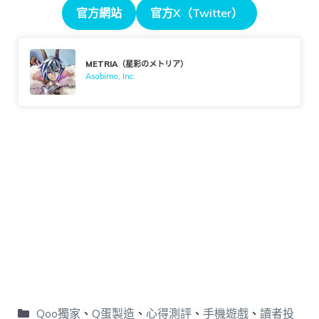
官方網站
官方X（Twitter）
METRIA（星彩のメトリア）
Asobimo, Inc.
Qoo獨家
、
Q蛋製造
、
心得測評
、
手機遊戲
、
讀者投