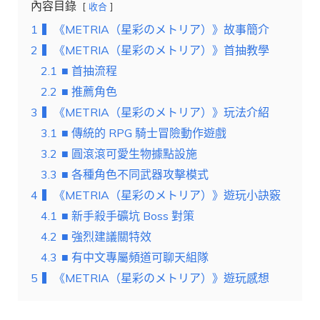
內容目錄
收合
1
▍《METRIA（星彩のメトリア）》故事簡介
2
▍《METRIA（星彩のメトリア）》首抽教學
2.1
■ 首抽流程
2.2
■ 推薦角色
3
▍《METRIA（星彩のメトリア）》玩法介紹
3.1
■ 傳統的 RPG 騎士冒險動作遊戲
3.2
■ 圓滾滾可愛生物據點設施
3.3
■ 各種角色不同武器攻擊模式
4
▍《METRIA（星彩のメトリア）》遊玩小訣竅
4.1
■ 新手殺手礦坑 Boss 對策
4.2
■ 強烈建議關特效
4.3
■ 有中文專屬頻道可聊天組隊
5
▍《METRIA（星彩のメトリア）》遊玩感想