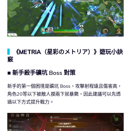
▍
《METRIA（星彩のメトリア）》遊玩小訣
竅
■ 新手殺手礦坑 Boss 對策
新手的第一個困境是礦坑 Boss，攻擊射程遠且傷害高，
角色20等以下被敵人摸兩下就暴斃，因此建議可以先透
過以下方式提升戰力。