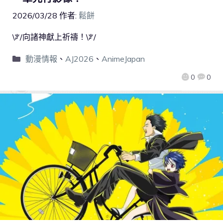
2026/03/28
作者:
鬆餅
\ꐕ/向諸神獻上祈禱！\ꐕ/
動漫情報
、
AJ2026
、
AnimeJapan
0
0