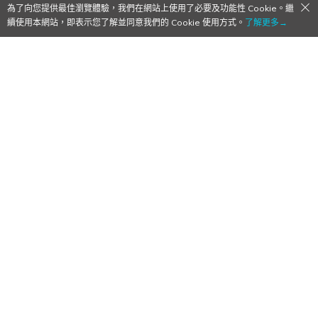
為了向您提供最佳瀏覽體驗，我們在網站上使用了必要及功能性 Cookie。繼
續使用本網站，即表示您了解並同意我們的 Cookie 使用方式。
了解更多→
青春重來系動作喜劇《殺手青春》確定2026
年4月開播！釋出主視覺海報與宣傳影片！
2025/12/22
作者:
鬆餅
三瓶由布子 的少年聲線！
動漫情報
、
JUMP FESTA