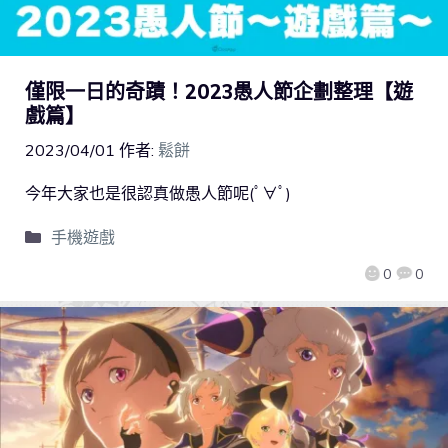
僅限一日的奇蹟！2023愚人節企劃整理【遊
戲篇】
2023/04/01
作者:
鬆餅
今年大家也是很認真做愚人節呢(ﾟ∀ﾟ)
手機遊戲
0
0