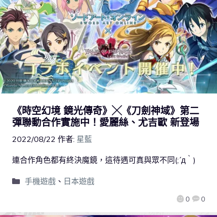
《時空幻境 鏡光傳奇》╳《刀劍神域》第二
彈聯動合作實施中！愛麗絲、尤吉歐 新登場
2022/08/22
作者:
星藍
連合作角色都有終決魔鏡，這待遇可真與眾不同(;´д｀)
手機遊戲
、
日本遊戲
0
0