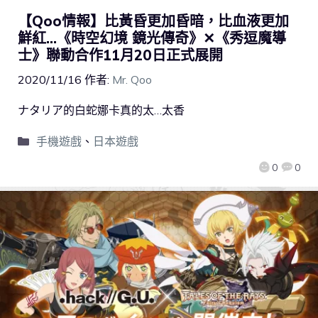
【Qoo情報】比黃昏更加昏暗，比血液更加
鮮紅…《時空幻境 鏡光傳奇》✕《秀逗魔導
士》聯動合作11月20日正式展開
2020/11/16
作者:
Mr. Qoo
ナタリア的白蛇娜卡真的太…太香
手機遊戲
、
日本遊戲
0
0