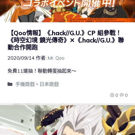
【Qoo情報】《.hack//G.U.》CP 組參戰！
《時空幻境 鏡光傳奇》✕《.hack//G.U.》聯
動合作開跑
2020/09/14
作者:
Mr. Qoo
免費11連抽！聯動轉蛋抽起來～
手機遊戲
、
日本遊戲
0
0