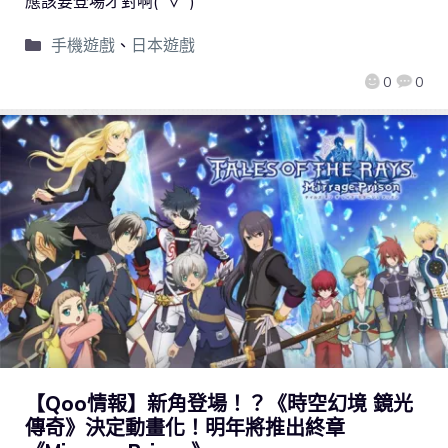
應該要登場才對啊(ﾟ∀ﾟ)
手機遊戲
、
日本遊戲
0
0
【Qoo情報】新角登場！？《時空幻境 鏡光
傳奇》決定動畫化！明年將推出終章