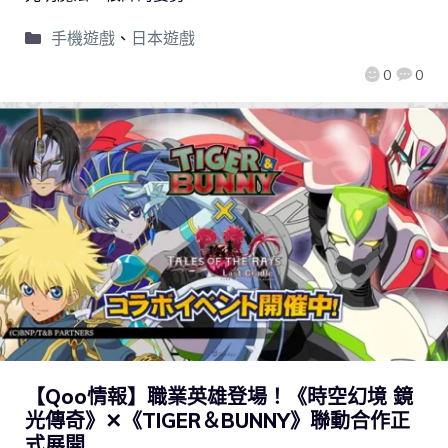
手機遊戲
、
日本遊戲
0
0
【Qoo情報】職業英雄登場！《時空幻境 鏡
光傳奇》✕《TIGER＆BUNNY》聯動合作正
式展開