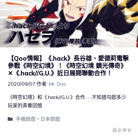
【Qoo情報】《.hack》長谷雄、愛德莉電擊
參戰《時空幻境》！《時空幻境 鏡光傳奇》
✕《.hack//G.U.》近日展開聯動合作！
2020/09/07
作者:
Mr. Qoo
《時空幻境》和《.hack//G.U.》合作……不知道勾起多少
玩家的青春回憶
手機遊戲
、
日本遊戲
0
0