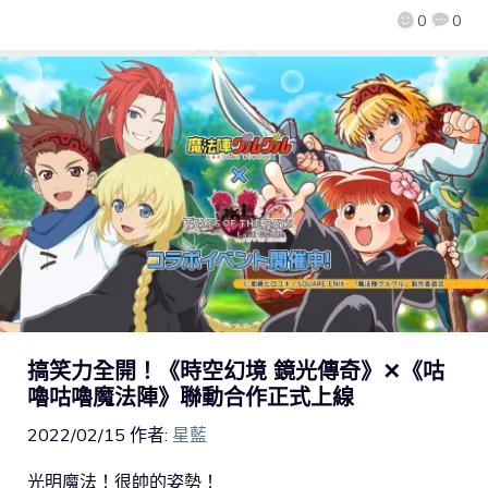
0
0
搞笑力全開！《時空幻境 鏡光傳奇》✕《咕
嚕咕嚕魔法陣》聯動合作正式上線
2022/02/15
作者:
星藍
光明魔法！很帥的姿勢！