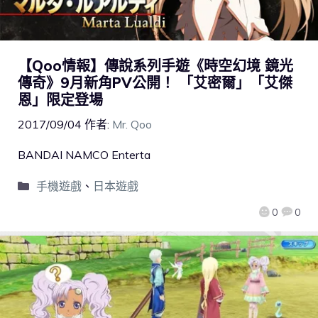
【Qoo情報】傳說系列手遊《時空幻境 鏡光
傳奇》9月新角PV公開！ 「艾密爾」「艾傑
恩」限定登場
2017/09/04
作者:
Mr. Qoo
BANDAI NAMCO Enterta
手機遊戲
、
日本遊戲
0
0