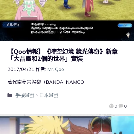
【Qoo情報】《時空幻境 鏡光傳奇》新章
「大晶靈和2個的世界」實裝
2017/04/21
作者:
Mr. Qoo
萬代南夢宮娛樂（BANDAI NAMCO
手機遊戲
、
日本遊戲
0
0