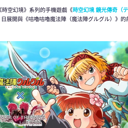
nt 旗下《時空幻境》系列的手機遊戲《
時空幻境 鏡光傳奇（
）日展開與《咕嚕咕嚕魔法陣（魔法陣グルグル）》的