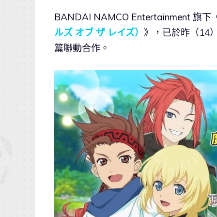
BANDAI NAMCO Entertainme
ルズ オブ ザ レイズ）
》，已於昨（14
篇聯動合作。