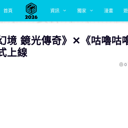
首頁
資訊
獨家
漫畫
遊
幻境 鏡光傳奇》✕《咕嚕咕
式上線
0