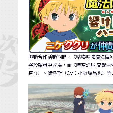
聯動合作活動期間，《咕嚕咕嚕魔法陣》
將於轉蛋中登場，而《時空幻境 交響曲
奈々）、傑洛斯（CV：小野坂昌也）