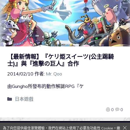
【最新情報】『ケリ姫スイーツ(公主踢騎
士)』與『進撃の巨人』合作
2014/02/10
作者:
Mr. Qoo
由Gungho所發布的動作解謎RPG『ケ
日本遊戲
0
0
為了向您提供最佳瀏覽體驗，我們在網站上使用了必要及功能性 Cookie。繼