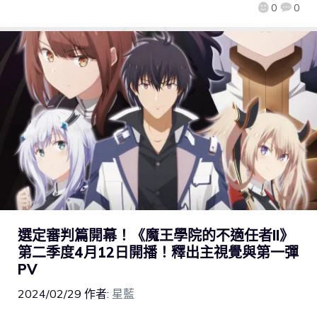
0
0
選定審判篇開幕！《魔王學院的不適任者II》
第二季度4月12日開播！釋出主視覺與第一彈
PV
2024/02/29
作者:
星藍