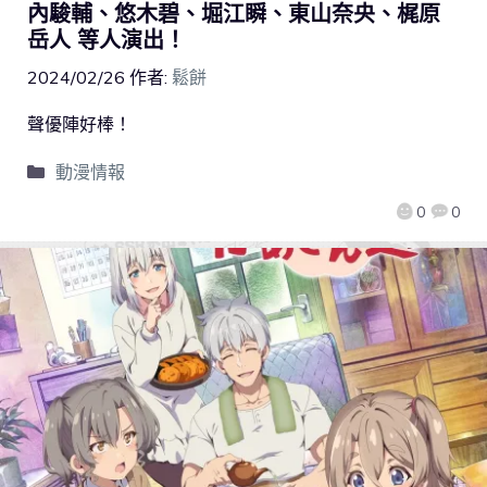
內駿輔、悠木碧、堀江瞬、東山奈央、梶原
岳人 等人演出！
2024/02/26
作者:
鬆餅
聲優陣好棒！
動漫情報
0
0