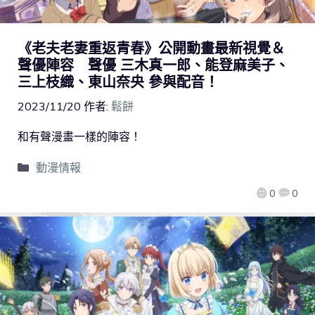
《老夫老妻重返青春》公開動畫最新視覺＆
聲優陣容 聲優 三木真一郎、能登麻美子、
三上枝織、東山奈央 參與配音！
2023/11/20
作者:
鬆餅
和有聲漫畫一樣的陣容！
動漫情報
0
0