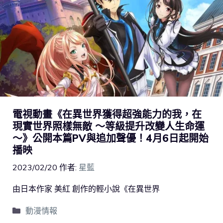
電視動畫《在異世界獲得超強能力的我，在
現實世界照樣無敵 ～等級提升改變人生命運
～》公開本篇PV與追加聲優！4月6日起開始
播映
2023/02/20
作者:
星藍
由日本作家 美紅 創作的輕小說《在異世界
動漫情報