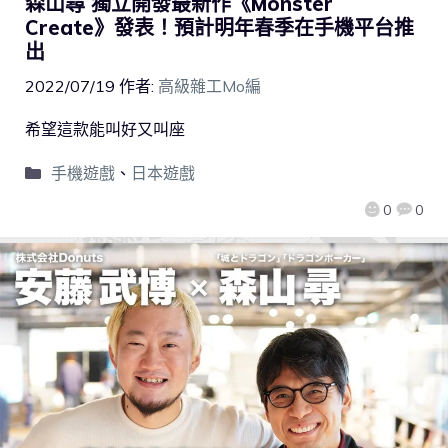
森山尋 獨立開發最新作《Monster
Create》發表！預計明年春季在手機平台推
出
2022/07/19
作者:
高級雜工Mo編
希望這款能叫好又叫座
手機遊戲
、
日本遊戲
0
0