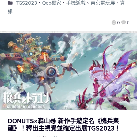
TGS2023
、
Qoo獨家
、
手機遊戲
、
東京電玩展
、
資
訊
0
0
DONUTS×森山尋 新作手遊定名《機兵與
龍》！釋出主視覺並確定出展TGS2023！