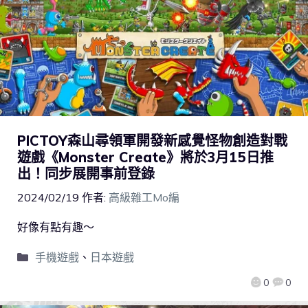
PICTOY森山尋領軍開發新感覺怪物創造對戰
遊戲《Monster Create》將於3月15日推
出！同步展開事前登錄
2024/02/19
作者:
高級雜工Mo編
好像有點有趣～
手機遊戲
、
日本遊戲
0
0