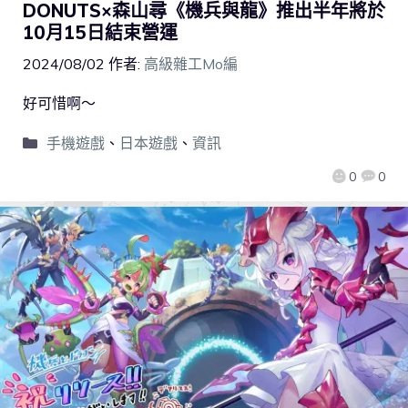
DONUTS×森山尋《機兵與龍》推出半年將於
10月15日結束營運
2024/08/02
作者:
高級雜工Mo編
好可惜啊～
手機遊戲
、
日本遊戲
、
資訊
0
0