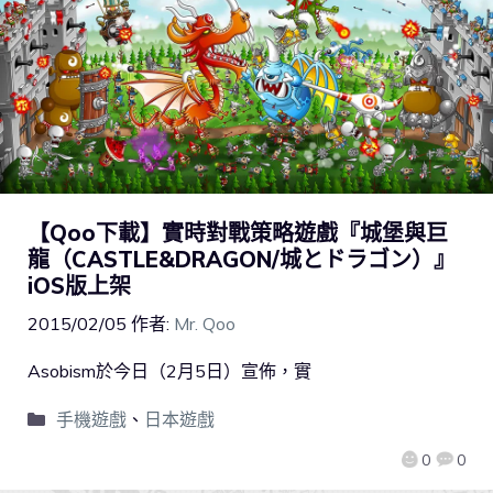
【Qoo下載】實時對戰策略遊戲『城堡與巨
龍（CASTLE&DRAGON/城とドラゴン）』
iOS版上架
2015/02/05
作者:
Mr. Qoo
Asobism於今日（2月5日）宣佈，實
手機遊戲
、
日本遊戲
0
0