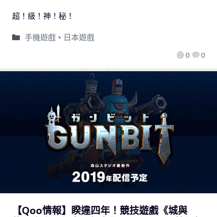
超！級！神！秘！
手機遊戲
、
日本遊戲
0
0
【Qoo情報】睽違四年！競技遊戲《城與