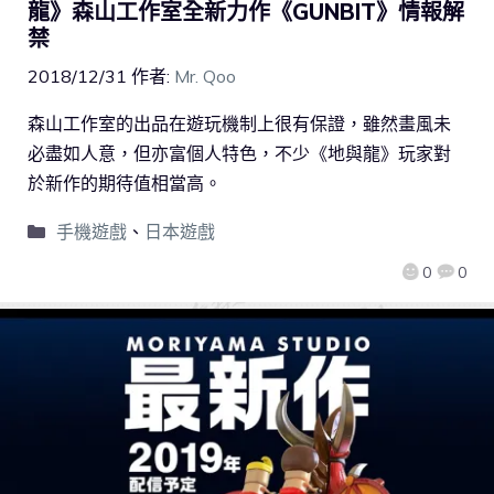
龍》森山工作室全新力作《GUNBIT》情報解
禁
2018/12/31
作者:
Mr. Qoo
森山工作室的出品在遊玩機制上很有保證，雖然畫風未
必盡如人意，但亦富個人特色，不少《地與龍》玩家對
於新作的期待值相當高。
手機遊戲
、
日本遊戲
0
0