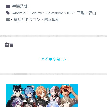
手機遊戲
Android
、
Donuts
、
Download
、
iOS
、
下載
、
森山
尋
、
機兵とドラゴン
、
機兵與龍
留言
查看更多留言 ›