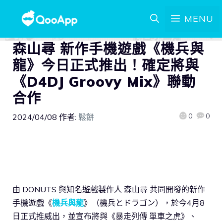
MENU
森山尋 新作手機遊戲《機兵與
龍》今日正式推出！確定將與
《D4DJ Groovy Mix》聯動
合作
0
0
2024/04/08
作者:
鬆餅
由 DONUTS 與知名遊戲製作人 森山尋 共同開發的新作
手機遊戲《
機兵與龍
》（機兵とドラゴン），於今4月8
日正式推威出，並宣布將與《暴走列傳 單車之虎》、