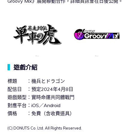
Groovy Mix》展開聯動合作，詳細資訊會在日後公開。
▍
遊戲介紹
標題 ：機兵とドラゴン
配信日 ：預定2024年4月8日
遊戲類型：實時命運共同體戰鬥
對應平台：iOS／Android
價格 ：免費（含收費道具）
(C) DONUTS Co. Ltd. All Rights Reserved.