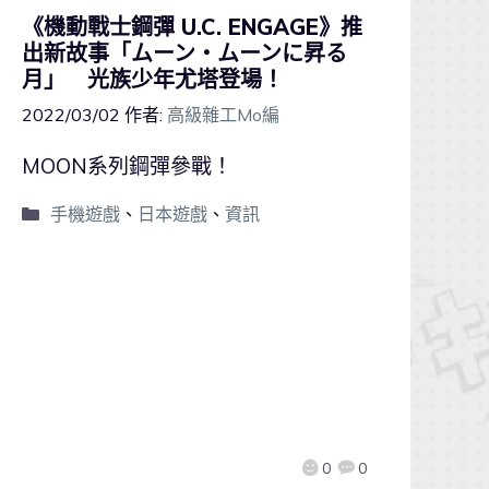
《機動戰士鋼彈 U.C. ENGAGE》推
出新故事「ムーン・ムーンに昇る
月」 光族少年尤塔登場！
2022/03/02
作者:
高級雜工Mo編
MOON系列鋼彈參戰！
手機遊戲
、
日本遊戲
、
資訊
0
0