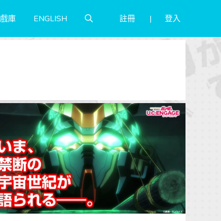
註冊
登入
戲庫
ENGLISH