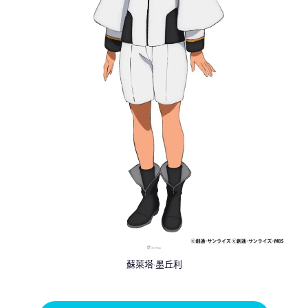
蘇萊塔·墨丘利