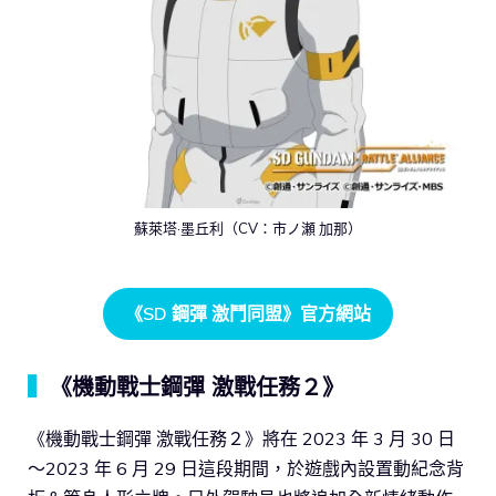
蘇萊塔·墨丘利（CV：市ノ瀬 加那）
《SD 鋼彈 激鬥同盟》官方網站
▍
《機動戰士鋼彈 激戰任務２》
《機動戰士鋼彈 激戰任務２》將在 2023 年 3 月 30 日
～2023 年 6 月 29 日這段期間，於遊戲內設置動紀念背