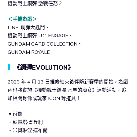
機動戰士鋼彈 激戰任務２
＜手機遊戲＞
LINE: 鋼彈大亂鬥、
機動戰士鋼彈 U.C. ENGAGE、
GUNDAM CARD COLLECTION、
GUNDAM ROYALE
▍
《鋼彈EVOLUTION》
2023 年 4 月 13 日維修結束後伴隨新賽季的開始，遊戲
內也將實施《機動戰士鋼彈 水星的魔女》連動活動，追
加相關肖像或玩家 ICON 等道具！
▼肖像
・蘇萊塔·墨丘利
・米奧琳涅·連布蘭