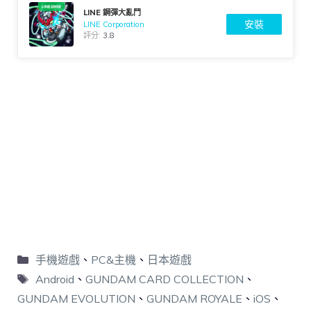
LINE 鋼彈大亂鬥
安裝
LINE Corporation
評分:
3.8
手機遊戲
、
PC&主機
、
日本遊戲
Android
、
GUNDAM CARD COLLECTION
、
GUNDAM EVOLUTION
、
GUNDAM ROYALE
、
iOS
、