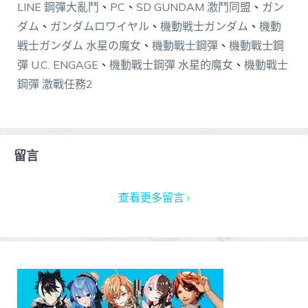
LINE 鋼彈大亂鬥
、
PC
、
SD GUNDAM 激鬥同盟
、
ガン
ダム
、
ガンダムロワイヤル
、
機動戦士ガンダム
、
機動
戦士ガンダム 水星の魔女
、
機動戰士鋼彈
、
機動戰士鋼
彈 U.C. ENGAGE
、
機動戰士鋼彈 水星的魔女
、
機動戰士
鋼彈 激戰任務2
留言
查看更多留言 ›