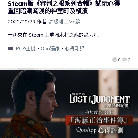
Steam版《審判之眼系列合輯》試玩心得
重回暗潮洶湧的神室町及橫濱
2022/09/23
作者:
高級雜工Mo編
一起來在 Steam 上重溫木村之龍的魅力吧！
PC&主機
、
Qoo獨家
、
心得測評
0
0