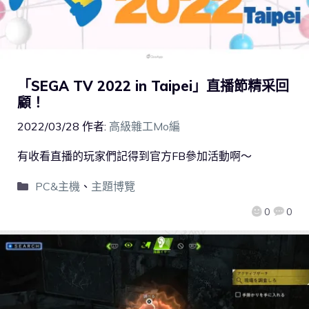
「SEGA TV 2022 in Taipei」直播節精采回
顧！
2022/03/28
作者:
高級雜工Mo編
有收看直播的玩家們記得到官方FB參加活動啊～
PC&主機
、
主題博覽
0
0