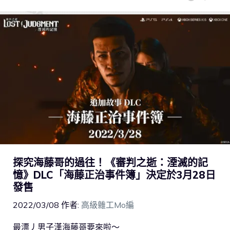
探究海藤哥的過往！《審判之逝：湮滅的記
憶》DLC「海藤正治事件簿」決定於3月28日
發售
2022/03/08
作者:
高級雜工Mo編
最漂丿男子漢海藤哥要來啦～