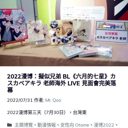
2022漫博：擬似兄弟 BL《六月的七星》カ
スカベアキラ 老師海外 LIVE 見面會完美落
幕
2022/07/31
作者:
Mr. Qoo
2022漫博第三天（7月30日），台灣東
主題博覽
、
動漫情報
、
女性向 Otome
、
漫博2022
、