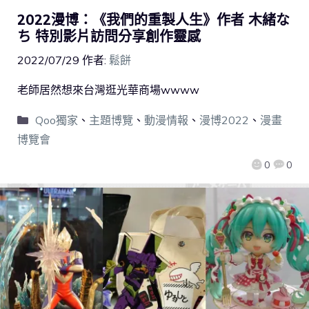
2022漫博：《我們的重製人生》作者 木緒な
ち 特別影片訪問分享創作靈感
2022/07/29
作者:
鬆餅
老師居然想來台灣逛光華商場wwww
Qoo獨家
、
主題博覽
、
動漫情報
、
漫博2022
、
漫畫
博覽會
0
0