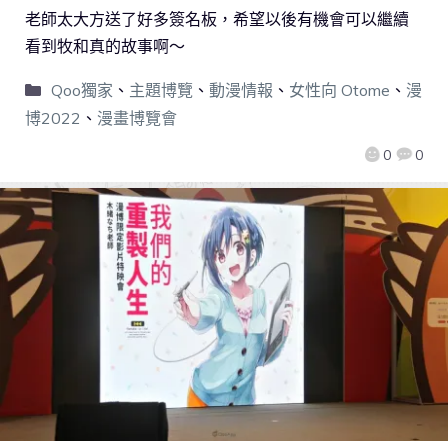
老師太大方送了好多簽名板，希望以後有機會可以繼續
看到牧和真的故事啊～
Qoo獨家
、
主題博覽
、
動漫情報
、
女性向 Otome
、
漫
博2022
、
漫畫博覽會
0
0