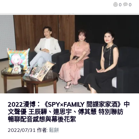
0
0
2022漫博：《SPY×FAMILY 間諜家家酒》中
文聲優 王辰驊、連思宇、傅其慧 特別聯訪
暢聊配音感想與幕後花絮
2022/07/31
作者:
鬆餅