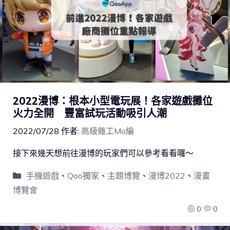
2022漫博：根本小型電玩展！各家遊戲攤位
火力全開 豐富試玩活動吸引人潮
2022/07/28
作者:
高級雜工Mo編
接下來幾天想前往漫博的玩家們可以參考看看囉～
手機遊戲
、
Qoo獨家
、
主題博覽
、
漫博2022
、
漫畫
博覽會
0
0