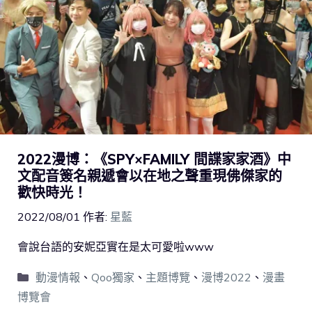
2022漫博：《SPY×FAMILY 間諜家家酒》中
文配音簽名親遞會以在地之聲重現佛傑家的
歡快時光！
2022/08/01
作者:
星藍
會說台語的安妮亞實在是太可愛啦www
動漫情報
、
Qoo獨家
、
主題博覽
、
漫博2022
、
漫畫
博覽會