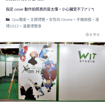
指定 coser 動作拍照真的是太懂，小心臟受不了(*´ｪ`*)
Qoo獨家
、
主題博覽
、
女性向 Otome
、
手機遊戲
、
漫
博2022
、
漫畫博覽會
0
0