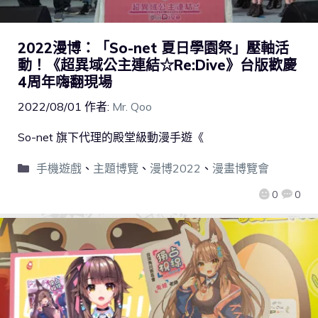
2022漫博：「So-net 夏日學園祭」壓軸活
動！《超異域公主連結☆Re:Dive》台版歡慶
4周年嗨翻現場
2022/08/01
作者:
Mr. Qoo
So-net 旗下代理的殿堂級動漫手遊《
手機遊戲
、
主題博覽
、
漫博2022
、
漫畫博覽會
0
0