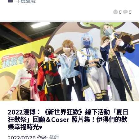
手機遊戲
0
0
2022漫博：《新世界狂歡》線下活動「夏日
狂歡祭」回顧＆Coser 照片集！伊得們的歡
樂幸福時光♥
2022/07/28
作者:
鬆餅