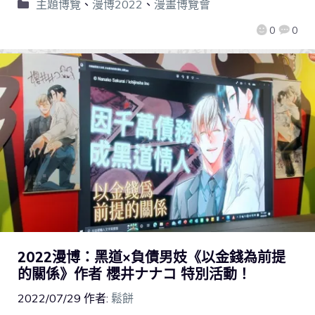
主題博覽
、
漫博2022
、
漫畫博覽會
0
0
2022漫博：黑道×負債男妓《以金錢為前提
的關係》作者 櫻井ナナコ 特別活動！
2022/07/29
作者:
鬆餅