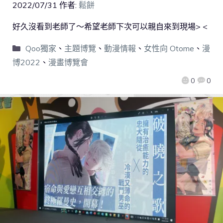
2022/07/31
作者:
鬆餅
好久沒看到老師了～希望老師下次可以親自來到現場> <
Qoo獨家
、
主題博覽
、
動漫情報
、
女性向 Otome
、
漫
博2022
、
漫畫博覽會
0
0