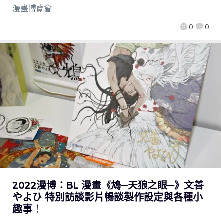
漫畫博覽會
0
0
2022漫博：BL 漫畫《鴆─天狼之眼─》文善
やよひ 特別訪談影片暢談製作設定與各種小
趣事！