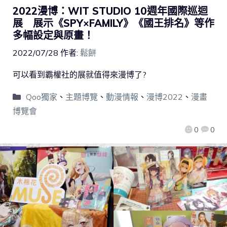
2022漫博：WIT STUDIO 10週年國際巡迴
展 展示《SPY×FAMILY》《國王排名》等作
多幅設定與原畫！
2022/07/28
作者:
鬆餅
可以看到霸權社的展就值得來漫博了?
Qoo獨家
、
主題博覽
、
動漫情報
、
漫博2022
、
漫畫
博覽會
0
0