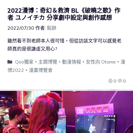
2022漫博：奇幻＆救濟 BL《破曉之歌》作
者 ユノイチカ 分享劇中設定與創作感想
2022/07/30
作者:
鬆餅
雖然看不到老師本人很可惜，但從訪談文字可以感覺老
師真的是很謙虛又用心?
Qoo獨家
、
主題博覽
、
動漫情報
、
女性向 Otome
、
漫
博2022
、
漫畫博覽會
0
0