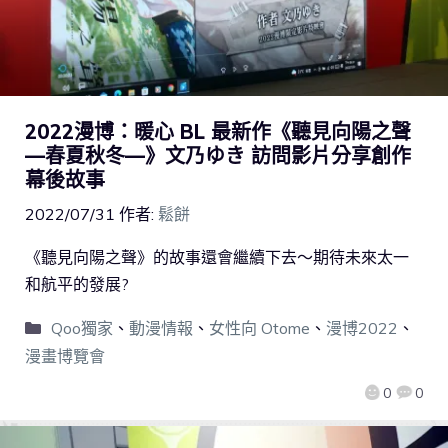
2022漫博：暖心 BL 最新作《聽見向陽之聲
—春夏秋冬—》文乃ゆき 訪問影片分享創作
幕後故事
2022/07/31
作者:
鬆餅
《聽見向陽之聲》的故事還會繼續下去～期待未來太一
和航平的發展?
Qoo獨家
、
動漫情報
、
女性向 Otome
、
漫博2022
、
漫畫博覽會
0
0