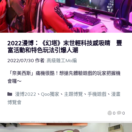
2022漫博：《幻塔》末世輕科技感吸睛 豐
富活動和特色玩法引爆人潮
2022/07/30
作者:
高級雜工Mo編
「奈美西斯」痛機很酷！想搶先體驗遊戲的玩家把握機
會囉～
漫博2022
、
Qoo獨家
、
主題博覽
、
手機遊戲
、
漫畫
博覽會
0
0