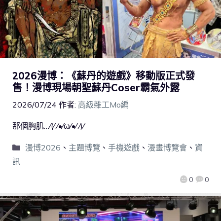
2026漫博：《蘇丹的遊戲》移動版正式發
售！漫博現場朝聖蘇丹Coser霸氣外露
2026/07/24
作者:
高級雜工Mo編
那個胸肌…⁄(⁄ ⁄•⁄ω⁄•⁄ ⁄)⁄
漫博2026
、
主題博覽
、
手機遊戲
、
漫畫博覽會
、
資
訊
0
0