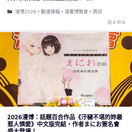
漫博2026
、
動漫情報
、
漫畫博覽會
、
資訊
0
0
2026漫博：話題百合作品《汙穢不堪的妳最
惹人憐愛》中文版完結，作者まにお簽名會
盛大登場！