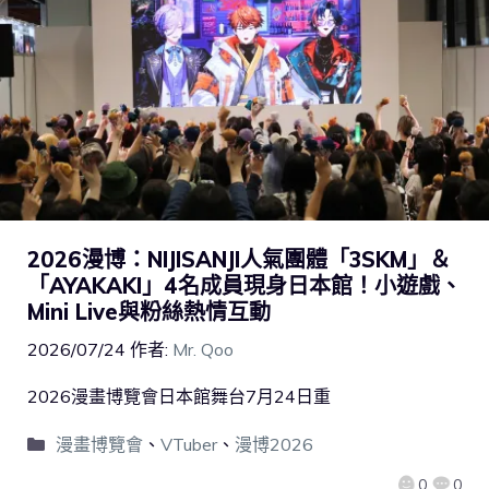
2026漫博：NIJISANJI人氣團體「3SKM」＆
「AYAKAKI」4名成員現身日本館！小遊戲、
Mini Live與粉絲熱情互動
2026/07/24
作者:
Mr. Qoo
2026漫畫博覽會日本館舞台7月24日重
漫畫博覽會
、
VTuber
、
漫博2026
0
0