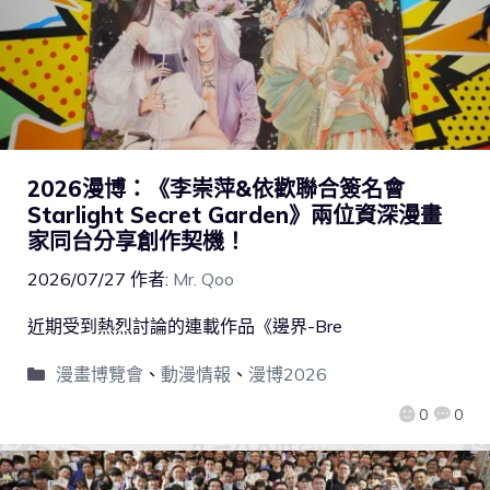
2026漫博：《李崇萍&依歡聯合簽名會
Starlight Secret Garden》兩位資深漫畫
家同台分享創作契機！
2026/07/27
作者:
Mr. Qoo
近期受到熱烈討論的連載作品《邊界-Bre
漫畫博覽會
、
動漫情報
、
漫博2026
0
0