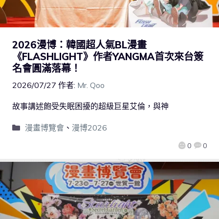
2026漫博：韓國超人氣BL漫畫
《FLASHLIGHT》作者YANGMA首次來台簽
名會圓滿落幕！
2026/07/27
作者:
Mr. Qoo
故事講述飽受失眠困擾的超級巨星艾倫，與神
漫畫博覽會
、
漫博2026
0
0