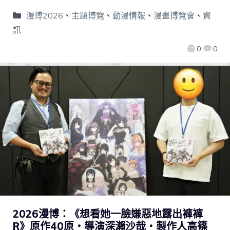
漫博2026
、
主題博覽
、
動漫情報
、
漫畫博覽會
、
資
訊
0
0
2026漫博：《想看她一臉嫌惡地露出褲褲
R》原作40原・導演深瀨沙哉・製作人高篠