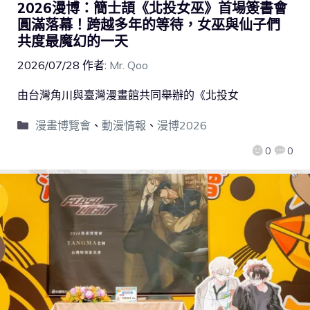
2026漫博：簡士頡《北投女巫》首場簽書會
圓滿落幕！跨越多年的等待，女巫與仙子們
共度最魔幻的一天
2026/07/28
作者:
Mr. Qoo
由台灣角川與臺灣漫畫館共同舉辦的《北投女
漫畫博覽會
、
動漫情報
、
漫博2026
0
0