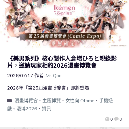
《美男系列》核心製作人倉増ひろと親錄影
片，邀請玩家相約2026漫畫博覽會
2026/07/17
作者:
Mr. Qoo
2026年「第25屆漫畫博覽會」即將登場
漫畫博覽會
、
主題博覽
、
女性向 Otome
、
手機遊
戲
、
漫博2026
、
資訊
0
0