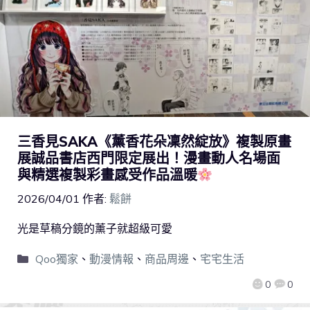
三香見SAKA《薰香花朵凜然綻放》複製原畫
展誠品書店西門限定展出！漫畫動人名場面
與精選複製彩畫感受作品溫暖
2026/04/01
作者:
鬆餅
光是草稿分鏡的薰子就超級可愛
Qoo獨家
、
動漫情報
、
商品周邊
、
宅宅生活
0
0