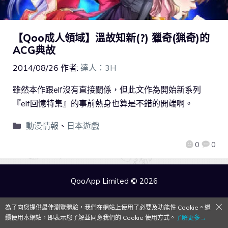
【Qoo成人領域】溫故知新(?) 獵奇(猟奇)的
ACG典故
2014/08/26
作者:
達人：3H
雖然本作跟elf沒有直接關係，但此文作為開始新系列
『elf回憶特集』的事前熱身也算是不錯的開端啊。
動漫情報
、
日本遊戲
0
0
QooApp Limited © 2026
為了向您提供最佳瀏覽體驗，我們在網站上使用了必要及功能性 Cookie。繼
續使用本網站，即表示您了解並同意我們的 Cookie 使用方式。
了解更多→