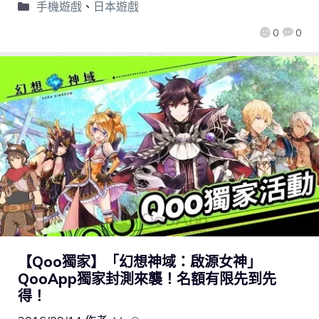
手機遊戲
、
日本遊戲
0
0
【Qoo獨家】「幻想神域：啟源女神」
QooApp獨家封測來襲！名額有限先到先
得！