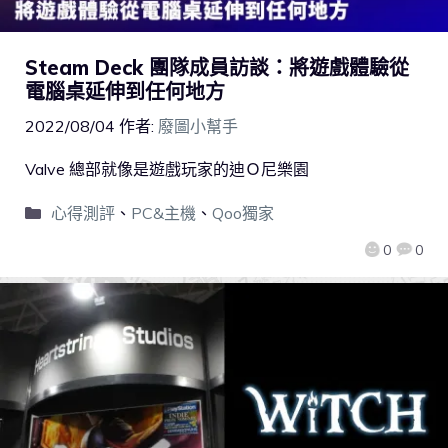
Steam Deck 團隊成員訪談：將遊戲體驗從
電腦桌延伸到任何地方
2022/08/04
作者:
廢圖小幫手
Valve 總部就像是遊戲玩家的迪Ｏ尼樂園
心得測評
、
PC&主機
、
Qoo獨家
0
0