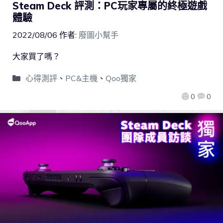
Steam Deck 評測：PC玩家專屬的終極遊戲
體驗
2022/08/06
作者:
廢圖小幫手
大家買了嗎？
心得測評
、
PC&主機
、
Qoo獨家
0
0