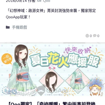
2016/09/14
作者:
Mr. Qoo
「幻想神域：啟源女神」菁英封測強勢來襲，獨家限定
QooApp玩家！
手機遊戲
0
0
【Qoo獨家】「奇迹暖暖」繁中版事前登錄