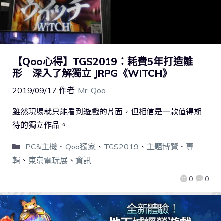
【Qoo心得】TGS2019：耗費5年打造雛
形 深入了解獨立 JRPG《WITCH》
2019/09/17
作者:
Mr. Qoo
雖然現場就只能看到遊戲的片面，但相信是一款值得期
待的獨立作品。
PC&主機
、
Qoo獨家
、
TGS2019
、
主題博覽
、
專
輯
、
東京電玩展
、
資訊
0
0