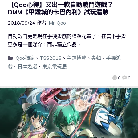
【Qoo心得】又出一款自動戰鬥遊戲？
DMM《甲鐵城的卡巴內利》試玩體驗
2018/09/24
作者:
Mr. Qoo
自動戰鬥更是現在手機遊戲的標準配置了，在當下手遊
更多是一個媒介，而非獨立作品，
Qoo獨家
、
TGS2018
、
主題博覽
、
專輯
、
手機遊
戲
、
日本遊戲
、
東京電玩展
0
0