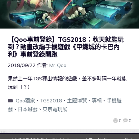
【Qoo事前登錄】TGS2018：秋天就能玩
到？動畫改編手機遊戲《甲鐵城的卡巴內
利》事前登錄開跑
2018/09/22
作者:
Mr. Qoo
果然上一年TGS釋出情報的遊戲，差不多時隔一年就能
玩到（？）
Qoo獨家
、
TGS2018
、
主題博覽
、
專輯
、
手機遊
戲
、
日本遊戲
、
東京電玩展
0
0