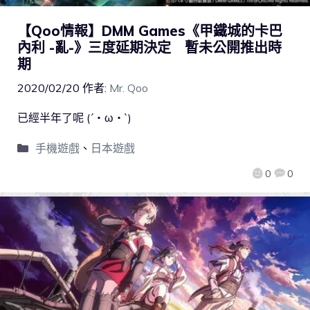
【Qoo情報】DMM Games《甲鐵城的卡巴
內利 -亂-》三度延期決定 暫未公開推出時
期
2020/02/20
作者:
Mr. Qoo
已經半年了呢 (´・ω・`)
手機遊戲
、
日本遊戲
0
0