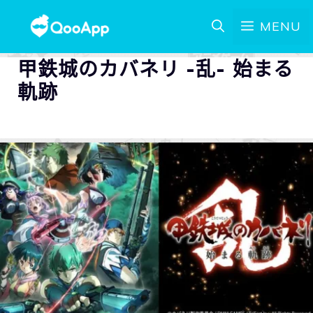
MENU
甲鉄城のカバネリ -乱- 始まる
軌跡