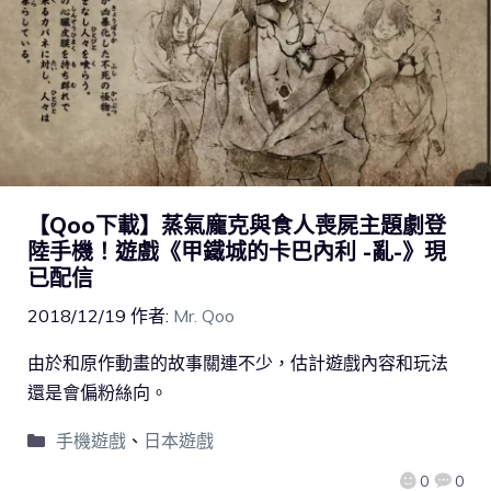
【Qoo下載】蒸氣龐克與食人喪屍主題劇登
陸手機！遊戲《甲鐵城的卡巴內利 -亂-》現
已配信
2018/12/19
作者:
Mr. Qoo
由於和原作動畫的故事關連不少，估計遊戲內容和玩法
還是會偏粉絲向。
手機遊戲
、
日本遊戲
0
0