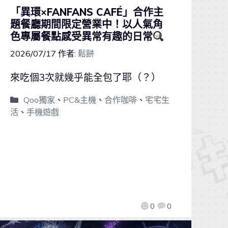
「異環×FANFANS CAFÉ」合作主
題餐廳期間限定營業中！以人氣角
色專屬餐點感受異常有趣的日常
2026/07/17
作者:
鬆餅
來吃個3次就幾乎能全包了耶（？）
Qoo獨家
、
PC&主機
、
合作咖啡
、
宅宅生
活
、
手機遊戲
0
0