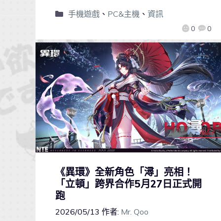
手機遊戲
、
PC&主機
、
資訊
0
0
《異環》全新角色「潯」亮相！
「立頓」跨界合作5月27日正式開
跑
2026/05/13
作者:
Mr. Qoo