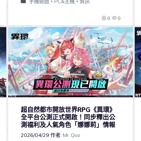
手機遊戲
、
PC&主機
、
資訊
0
0
超自然都市開放世界RPG《異環》
全平台公測正式開啟！同步釋出公
測福利及人氣角色「娜娜莉」情報
2026/04/29
作者:
Mr. Qoo