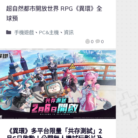
超自然都市開放世界 RPG《異環》全
球預
手機遊戲
、
PC&主機
、
資訊
0
0
《異環》多平台限量「共存測試」2