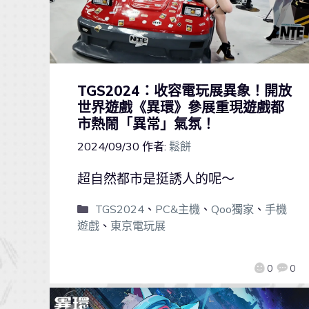
TGS2024：收容電玩展異象！開放
世界遊戲《異環》參展重現遊戲都
市熱鬧「異常」氣氛！
2024/09/30
作者:
鬆餅
超自然都市是挺誘人的呢～
TGS2024
、
PC&主機
、
Qoo獨家
、
手機
遊戲
、
東京電玩展
0
0