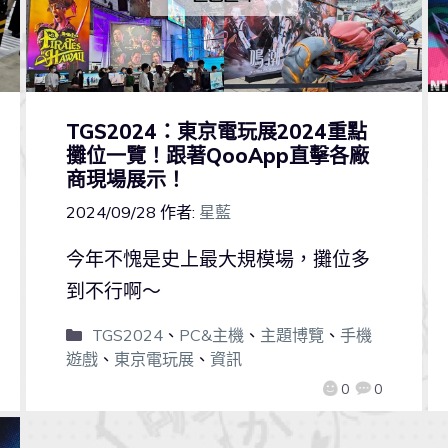
TGS2024：東京電玩展2024重點
攤位一覽！跟著QooApp直擊各廠
商現場展示！
2024/09/28
作者:
星藍
今年不愧是史上最大規模場，攤位多
到不行啊～
TGS2024
、
PC&主機
、
主題博覽
、
手機
遊戲
、
東京電玩展
、
資訊
0
0