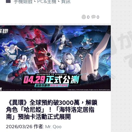
手機遊戲
、
PC&主機
、
資訊
0
0
《異環》全球預約破3000萬，解鎖
角色「哈尼婭」！「海特洛定居指
南」預抽卡活動正式展開
2026/03/26
作者:
Mr. Qoo