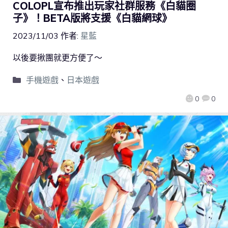
COLOPL宣布推出玩家社群服務《白貓圈
子》！BETA版將支援《白貓網球》
2023/11/03
作者:
星藍
以後要揪團就更方便了～
手機遊戲
、
日本遊戲
0
0