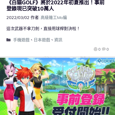
《白貓GOLF》將於2022年初夏推出！事前
登錄現已突破10萬人
2022/03/02
作者:
高級雜工Mo編
這次武器不拿刀劍，直接用球桿對決啦！
手機遊戲
、
日本遊戲
、
資訊
0
0