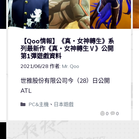
【Qoo情報】《真・女神轉生》系
列最新作《真・女神轉生Ⅴ》公開
第1彈遊戲資料
2021/06/28
作者:
Mr. Qoo
世雅股份有限公司今（28）日公開
ATL
PC&主機
、
日本遊戲
0
0