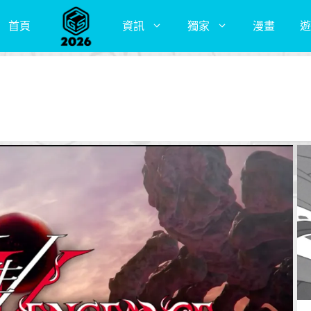
首頁
資訊
獨家
漫畫
遊