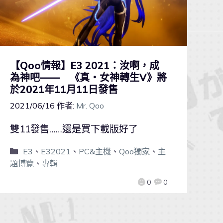
【Qoo情報】E3 2021：汝啊，成
為神吧—— 《真・女神轉生V》將
於2021年11月11日發售
2021/06/16
作者:
Mr. Qoo
雙11發售……還是買下載版好了
E3
、
E32021
、
PC&主機
、
Qoo獨家
、
主
題博覽
、
專輯
0
0