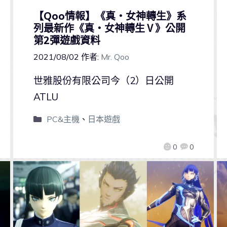
【Qoo情報】《真・女神轉生》系
列最新作《真・女神轉生Ⅴ》公開
第2彈遊戲資料
2021/08/02
作者:
Mr. Qoo
世雅股份有限公司今（2）日公開
ATLU
PC&主機
、
日本遊戲
0
0