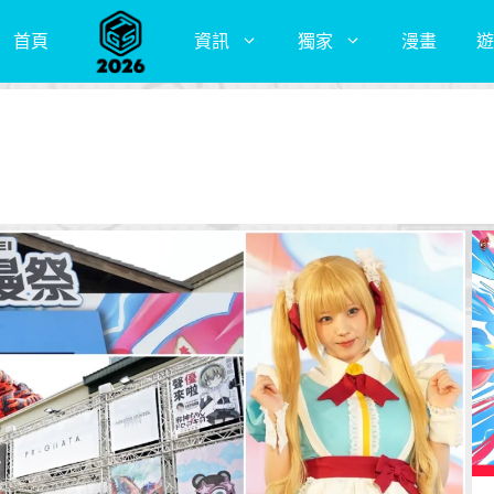
首頁
資訊
獨家
漫畫
遊