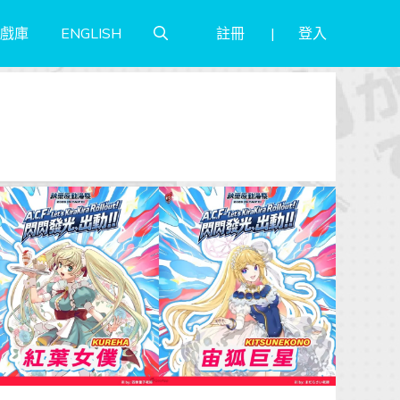
註冊
登入
戲庫
ENGLISH