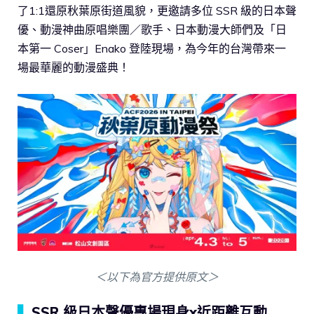
了1:1還原秋葉原街道風貌，更邀請多位 SSR 級的日本聲
優、動漫神曲原唱樂團／歌手、日本動漫大師們及「日
本第一 Coser」Enako 登陸現場，為今年的台灣帶來一
場最華麗的動漫盛典！
＜以下為官方提供原文＞
▍
SSR 級日本聲優專場現身x近距離互動