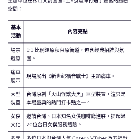
主辦單位在松山文創園區1至5號倉庫打造了豐富的體驗
空間：
基本
內容亮點
活動
場景
1:1 比例還原秋葉原街道，包含經典招牌與氛
還原
圍。
痛車
現場展出《新世紀福音戰士》主題痛車。
展示
大型
台灣原創「火山怪獸大黑」巨型裝置，這只是
裝置
本場盛典的熱門打卡點之一。
女僕
邀請台灣、日本知名女僕咖啡廳進駐，提超過
文化
70位台日女僕服務體驗。
多元
多位日本與台灣人氣 Coser、VTuber 及五神獸