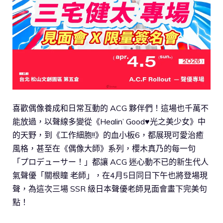
喜歡偶像養成和日常互動的 ACG 夥伴們！這場也千萬不
能放過，以聲線多變從《Healin’ Good♥光之美少女》中
的天野，到《工作細胞!!》的血小板6，都展現可愛治癒
風格，甚至在《偶像大師》系列，櫻木真乃的每一句
「プロデューサー！」都讓 ACG 迷心動不已的新生代人
氣聲優「關根瞳 老師」，在4月5日同日下午也將登場現
聲，為這次三場 SSR 級日本聲優老師見面會畫下完美句
點！