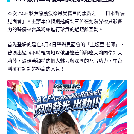
本次 ACF 秋葉原動漫祭最受矚目的焦點之一「日本聲優
見面會」。主辦單位特別邀請到三位在動漫界極具影響
力的聲優來台與粉絲進行珍貴的近距離互動。
首先登場的是在4月4日舉辦見面會的「上坂菫 老師」，
曾演出過《不時輕聲地以俄語遮羞的鄰座艾莉同學》艾
莉莎，憑藉著獨特的個人魅力與深厚的配音功力，在台
灣擁有超超超極高的人氣！