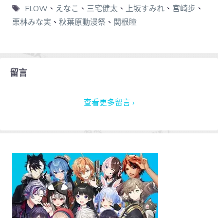
FLOW
、
えなこ
、
三宅健太
、
上坂すみれ
、
宮崎步
、
栗林みな実
、
秋葉原動漫祭
、
関根瞳
留言
查看更多留言 ›