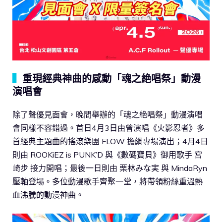
▍
重現經典神曲的感動「魂之絶唱祭」動漫
演唱會
除了聲優見面會，晚間舉辦的「魂之絶唱祭」動漫演唱
會同樣不容錯過。首日4月3日由曾演唱《火影忍者》多
首經典主題曲的搖滾樂團 FLOW 擔綱專場演出；4月4日
則由 ROOKiEZ is PUNK’D 與《數碼寶貝》御用歌手 宮
崎步 接力開唱；最後一日則由 栗林みな実 與 MindaRyn
壓軸登場。多位動漫歌手齊聚一堂，將帶領粉絲重溫熱
血沸騰的動漫神曲。