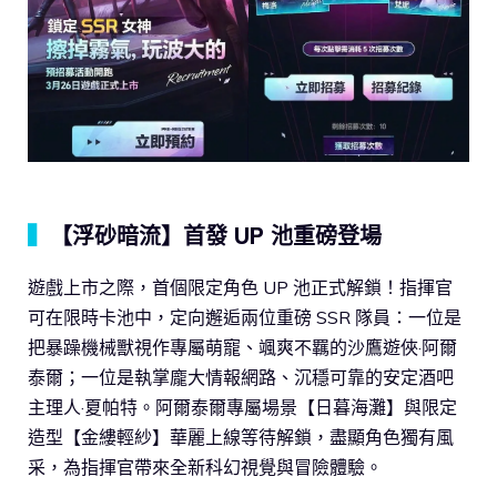
▍
【浮砂暗流】首發 UP 池重磅登場
遊戲上市之際，首個限定角色 UP 池正式解鎖！指揮官
可在限時卡池中，定向邂逅兩位重磅 SSR 隊員：一位是
把暴躁機械獸視作專屬萌寵、颯爽不羈的沙鷹遊俠·阿爾
泰爾；一位是執掌龐大情報網路、沉穩可靠的安定酒吧
主理人·夏帕特。阿爾泰爾專屬場景【日暮海灘】與限定
造型【金縷輕紗】華麗上線等待解鎖，盡顯角色獨有風
采，為指揮官帶來全新科幻視覺與冒險體驗。