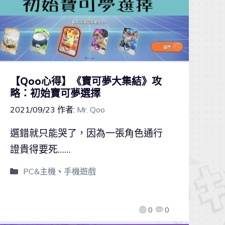
【Qoo心得】《寶可夢大集結》攻
略：初始寶可夢選擇
2021/09/23
作者:
Mr. Qoo
選錯就只能哭了，因為一張角色通行
證貴得要死……
PC&主機
、
手機遊戲
0
0