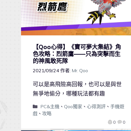
【Qoo心得】《寶可夢大集結》角
色攻略：烈箭鷹——只為突擊而生
的神風敢死隊
2021/09/24
作者:
Mr. Qoo
可以是高飛險高回報，也可以是與世
無爭地偷分，哪種玩法都有趣
PC&主機
、
Qoo獨家
、
心得測評
、
手機遊
戲
、
攻略
0
0