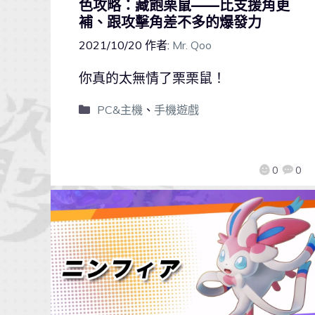
色攻略：藏飽栗鼠——比支援角更
補、跟攻擊角差不多的爆發力
2021/10/20
作者:
Mr. Qoo
你真的太無情了栗栗鼠！
PC&主機
、
手機遊戲
0
0