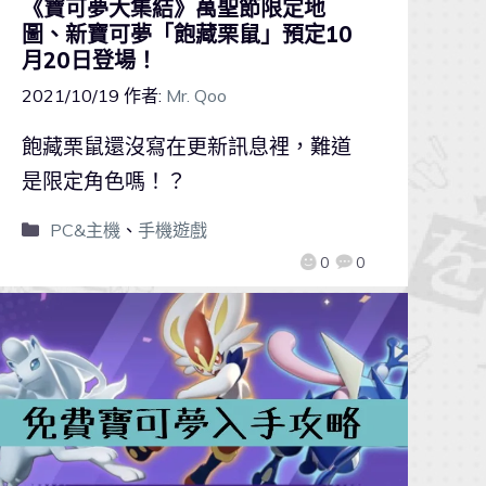
《寶可夢大集結》萬聖節限定地
圖、新寶可夢「飽藏栗鼠」預定10
月20日登場！
2021/10/19
作者:
Mr. Qoo
飽藏栗鼠還沒寫在更新訊息裡，難道
是限定角色嗎！？
PC&主機
、
手機遊戲
0
0