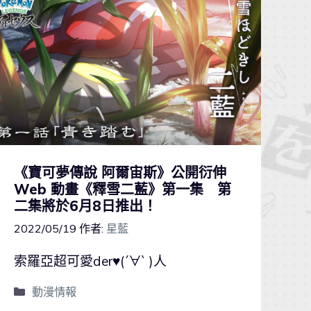
《寶可夢傳說 阿爾宙斯》公開衍伸
Web 動畫《釋雪二藍》第一集 第
二集將於6月8日推出！
2022/05/19
作者:
星藍
索羅亞超可愛der♥(´∀` )人
動漫情報