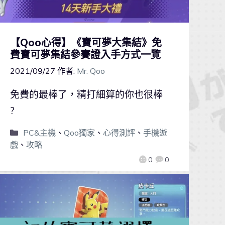
【Qoo心得】《寶可夢大集結》免
費寶可夢集結參賽證入手方式一覽
2021/09/27
作者:
Mr. Qoo
免費的最棒了，精打細算的你也很棒
?
PC&主機
、
Qoo獨家
、
心得測評
、
手機遊
戲
、
攻略
0
0