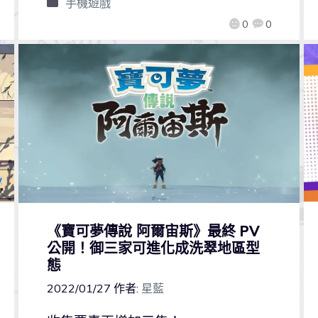
手機遊戲
0
0
《寶可夢傳說 阿爾宙斯》最終 PV
公開！御三家可進化成洗翠地區型
態
2022/01/27
作者:
星藍