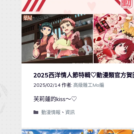
2025西洋情人節特輯♡動漫類官方賀
2025/02/14
作者:
高級雜工Mo編
芙莉蓮的kiss～♡
動漫情報
、
資訊