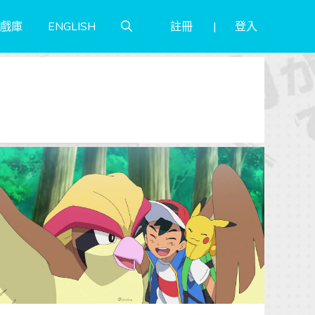
註冊
登入
戲庫
ENGLISH