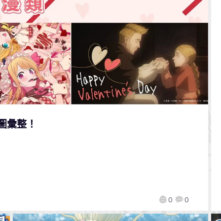
圖彙整！
0
0