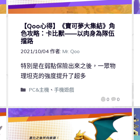
【Qoo心得】《寶可夢大集結》角
色攻略：卡比獸——以肉身為隊伍
擋路
2021/10/04
作者:
Mr. Qoo
特別是在弱點保險出來之後，一眾物
理坦克的強度提升了超多
PC&主機
、
手機遊戲
0
0