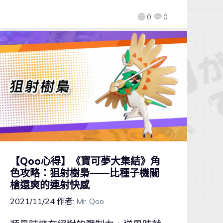
0
0
【Qoo心得】《寶可夢大集結》角
色攻略：狙射樹梟——比種子機關
槍還爽的連射快感
2021/11/24
作者:
Mr. Qoo