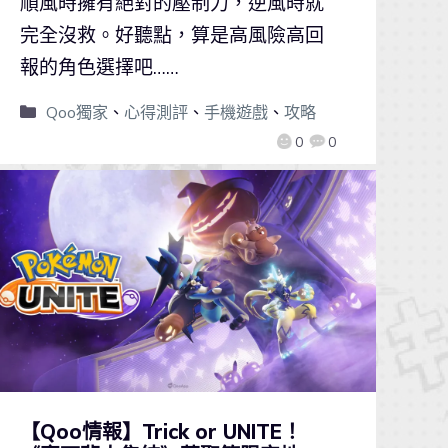
順風時擁有絕對的壓制力，逆風時就
完全沒救。好聽點，算是高風險高回
報的角色選擇吧……
Qoo獨家
、
心得測評
、
手機遊戲
、
攻略
0
0
【Qoo情報】Trick or UNITE！