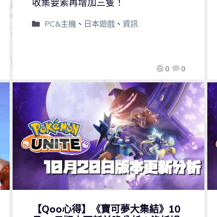
收集要素再增加三隻！
PC&主機
、
日本遊戲
、
資訊
0
0
【Qoo心得】《寶可夢大集結》10