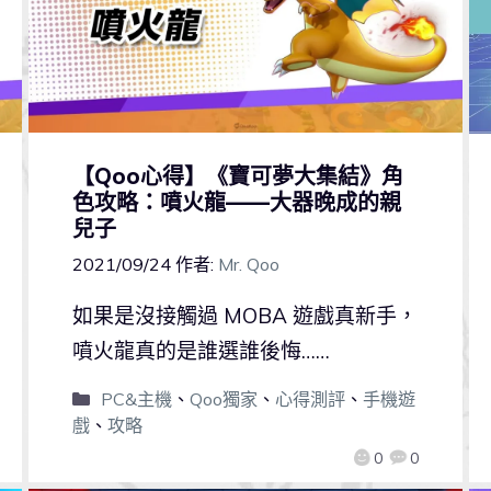
【Qoo心得】《寶可夢大集結》角
色攻略：噴火龍——大器晚成的親
兒子
2021/09/24
作者:
Mr. Qoo
如果是沒接觸過 MOBA 遊戲真新手，
噴火龍真的是誰選誰後悔……
PC&主機
、
Qoo獨家
、
心得測評
、
手機遊
戲
、
攻略
0
0