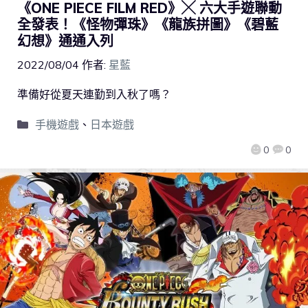
《ONE PIECE FILM RED》╳ 六大手遊聯動
全發表！《怪物彈珠》《龍族拼圖》《碧藍
幻想》通通入列
2022/08/04
作者:
星藍
準備好從夏天連勤到入秋了嗎？
手機遊戲
、
日本遊戲
0
0