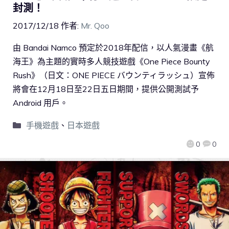
封測！
2017/12/18
作者:
Mr. Qoo
由 Bandai Namco 預定於2018年配信，以人氣漫畫《航
海王》為主題的實時多人競技遊戲《One Piece Bounty
Rush》（日文：ONE PIECE バウンティラッシュ）宣佈
將會在12月18日至22日五日期間，提供公開測試予
Android 用戶。
手機遊戲
、
日本遊戲
0
0