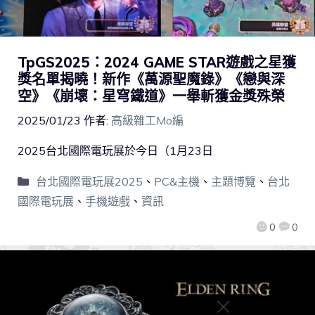
TpGS2025：2024 GAME STAR遊戲之星獲
獎名單揭曉！新作《萬源聖魔錄》《戀與深
空》《崩壞：星穹鐵道》一舉斬獲金獎殊榮
2025/01/23
作者:
高級雜工Mo編
2025台北國際電玩展於今日（1月23日
台北國際電玩展2025
、
PC&主機
、
主題博覽
、
台北
國際電玩展
、
手機遊戲
、
資訊
0
0