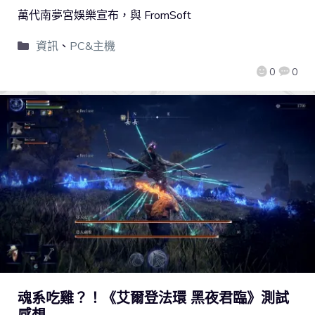
萬代南夢宮娛樂宣布，與 FromSoft
資訊
、
PC&主機
0
0
魂系吃雞？！《艾爾登法環 黑夜君臨》測試
感想