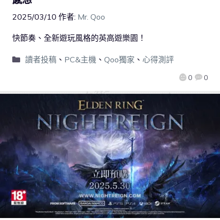
2025/03/10
作者:
Mr. Qoo
快節奏、全新遊玩風格的英高遊樂園！
讀者投稿
、
PC&主機
、
Qoo獨家
、
心得測評
0
0