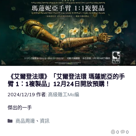
《艾爾登法環》「艾爾登法環 瑪蓮妮亞的手
臂 1：1複製品」12月24日開放預購！
2024/12/19
作者:
高級雜工Mo編
傑出的一手
商品周邊
、
資訊
0
0