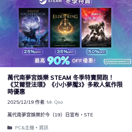
萬代南夢宮娛樂 STEAM 冬季特賣開跑！
《艾爾登法環》《小小夢魘3》多款人氣作限
時優惠
2025/12/19
作者:
Mr. Qoo
萬代南夢宮娛樂於今（19）日宣布，STE
PC&主機
、
資訊