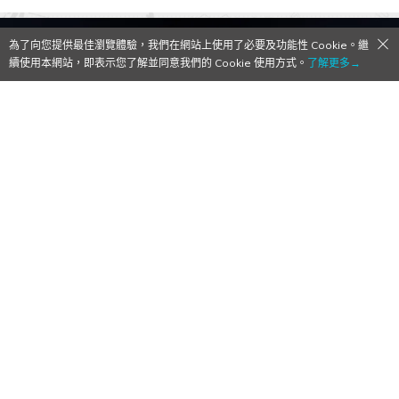
為了向您提供最佳瀏覽體驗，我們在網站上使用了必要及功能性 Cookie。繼
續使用本網站，即表示您了解並同意我們的 Cookie 使用方式。
了解更多→
與朋友一起稱王！《艾爾登法環》多人連線
生存動作《艾爾登法環 黑夜君臨》2025年發
售！
2024/12/13
作者:
鬆餅
實質法環三！