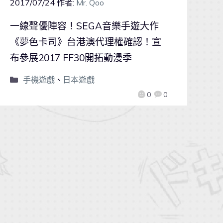
2017/07/24
作者:
Mr. Qoo
一線聲優陣容！SEGA音樂手遊大作
《夢色卡司》台港澳代理權確認！宣
布參展2017 FF30開拓動漫季
手機遊戲
、
日本遊戲
0
0