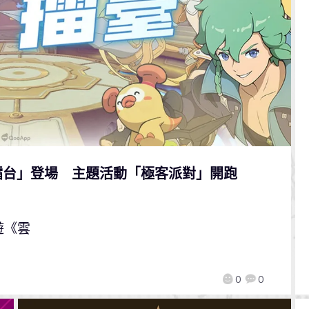
擂台」登場 主題活動「極客派對」開跑
遊《雲
0
0