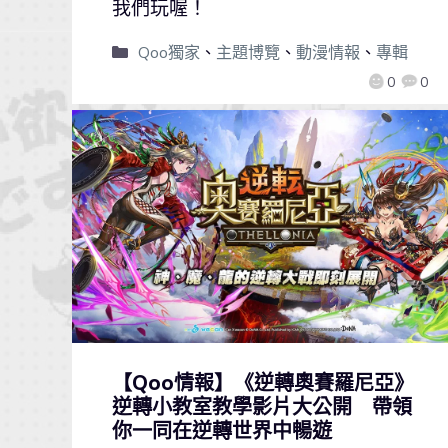
我們玩喔！
Qoo獨家
、
主題博覽
、
動漫情報
、
專輯
0
0
【Qoo情報】《逆轉奧賽羅尼亞》
逆轉小教室教學影片大公開 帶領
你一同在逆轉世界中暢遊