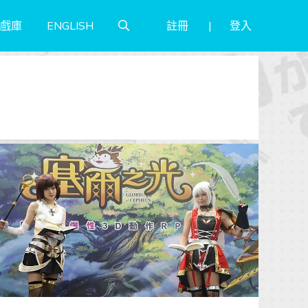
註冊
登入
戲庫
ENGLISH