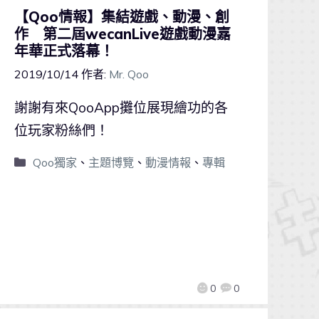
【Qoo情報】集結遊戲、動漫、創
作 第二屆wecanLive遊戲動漫嘉
年華正式落幕！
2019/10/14
作者:
Mr. Qoo
謝謝有來QooApp攤位展現繪功的各
位玩家粉絲們！
Qoo獨家
、
主題博覽
、
動漫情報
、
專輯
0
0