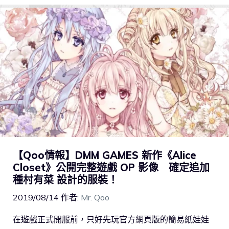
【Qoo情報】DMM GAMES 新作《Alice
Closet》公開完整遊戲 OP 影像 確定追加
種村有菜 設計的服裝！
2019/08/14
作者:
Mr. Qoo
在遊戲正式開服前，只好先玩官方網頁版的簡易紙娃娃