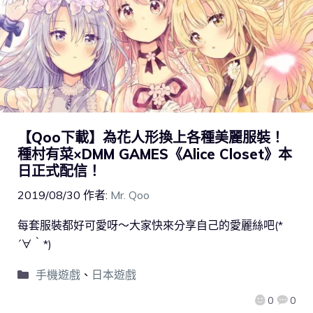
【Qoo下載】為花人形換上各種美麗服裝！
種村有菜×DMM GAMES《Alice Closet》本
日正式配信！
2019/08/30
作者:
Mr. Qoo
每套服裝都好可愛呀～大家快來分享自己的愛麗絲吧(*
´∀｀*)
手機遊戲
、
日本遊戲
0
0