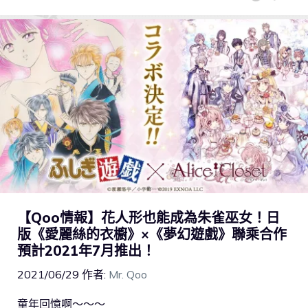
【Qoo情報】花人形也能成為朱雀巫女！日
版《愛麗絲的衣櫥》×《夢幻遊戲》聯乘合作
預計2021年7月推出！
2021/06/29
作者:
Mr. Qoo
童年回憶啊～～～