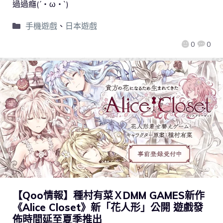
過過癮(´・ω・`)
手機遊戲
、
日本遊戲
0
0
【Qoo情報】種村有菜ＸDMM GAMES新作
《Alice Closet》新「花人形」公開 遊戲發
佈時間延至夏季推出