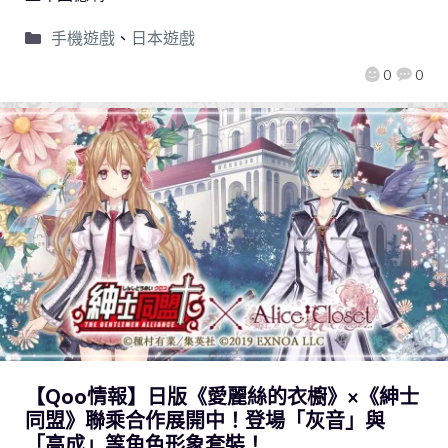
手機遊戲
、
日本遊戲
0
0
【Qoo情報】日版《愛麗絲的衣櫥》×《紳士
同盟》聯乘合作展開中！登場「灰音」與
「高成」等角色形象套裝！