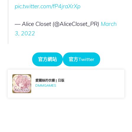
pic.twitter.com/fP4jraXrXp
— Alice Closet (@AliceCloset_PR)
March
3, 2022
官方網站
官方Twitter
愛麗絲的衣櫥 | 日版
DMMGAMES