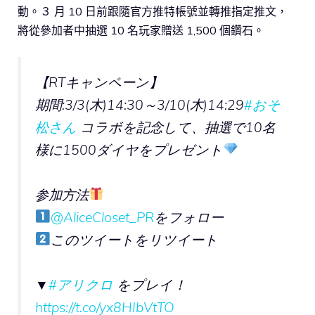
動。３ 月 10 日前跟隨官方推特帳號並轉推指定推文，
將從參加者中抽選 10 名玩家贈送 1,500 個鑽石。
【RTキャンペーン】
期間:3/3(木)14:30～3/10(木)14:29
#おそ
松さん
コラボを記念して、抽選で10名
様に1500ダイヤをプレゼント
参加方法
@AliceCloset_PR
をフォロー
このツイートをリツイート
▼
#アリクロ
をプレイ！
https://t.co/yx8HIbVtTO