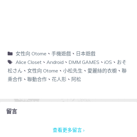
女性向 Otome
、
手機遊戲
、
日本遊戲
Alice Closet
、
Android
、
DMM GAMES
、
iOS
、
おそ
松さん
、
女性向 Otome
、
小松先生
、
愛麗絲的衣櫥
、
聯
乘合作
、
聯動合作
、
花人形
、
阿松
留言
查看更多留言 ›