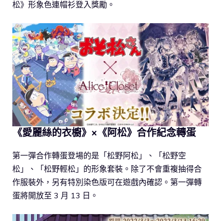
松》形象色連帽衫登入獎勵。
《愛麗絲的衣櫥》×《阿松》合作紀念轉蛋
第一彈合作轉蛋登場的是「松野阿松」、「松野空
松」、「松野輕松」的形象套裝。除了不會重複抽得合
作服裝外，另有特別染色版可在遊戲內確認。第一彈轉
蛋將開放至 3 月 13 日。