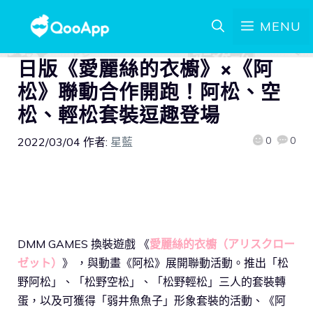
MENU
日版《愛麗絲的衣櫥》×《阿
松》聯動合作開跑！阿松、空
松、輕松套裝逗趣登場
0
0
2022/03/04
作者:
星藍
DMM GAMES 換裝遊戲 《
愛麗絲的衣櫥（アリスクロー
ゼット）
》 ，與動畫《阿松》展開聯動活動。推出「松
野阿松」、「松野空松」、「松野輕松」三人的套裝轉
蛋，以及可獲得「弱井魚魚子」形象套裝的活動、《阿