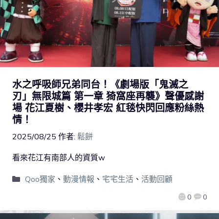
水之呼吸師兄弟同台！《劇場版「鬼滅之
刃」無限城篇 第一章 猗窩座再襲》聲優感謝
場 花江夏樹、櫻井孝宏 紅毯快閃回應粉絲熱
情！
2025/08/25
作者:
鬆餅
看來花江有南部人的資質w
Qoo獨家
、
動漫情報
、
宅宅生活
、
活動回顧
0
0