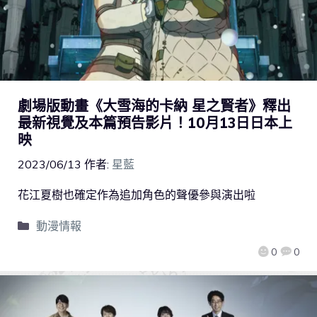
劇場版動畫《大雪海的卡納 星之賢者》釋出
最新視覺及本篇預告影片！10月13日日本上
映
2023/06/13
作者:
星藍
花江夏樹也確定作為追加角色的聲優參與演出啦
動漫情報
0
0