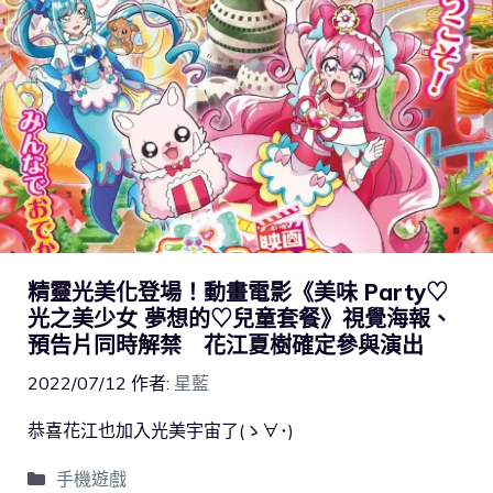
精靈光美化登場！動畫電影《美味 Party♡
光之美少女 夢想的♡兒童套餐》視覺海報、
預告片同時解禁 花江夏樹確定參與演出
2022/07/12
作者:
星藍
恭喜花江也加入光美宇宙了(ゝ∀･)
手機遊戲