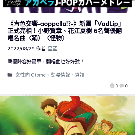
《青色交響-aoppella!?-》新團「VadLip」
正式亮相！小野賢章、花江夏樹 6名聲優翻
唱名曲〈踊〉〈怪物〉
2022/08/29
作者:
星藍
聲優陣容好豪華，翻唱曲也好好聽！
女性向 Otome
、
動漫情報
、
資訊
0
0