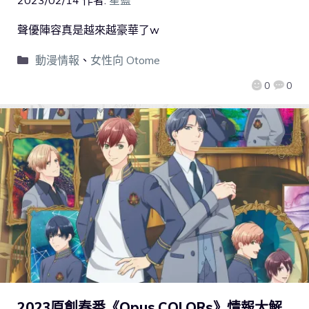
2023/02/14
作者:
星藍
聲優陣容真是越來越豪華了w
動漫情報
、
女性向 Otome
0
0
2023原創春番《Opus.COLORs》情報大解