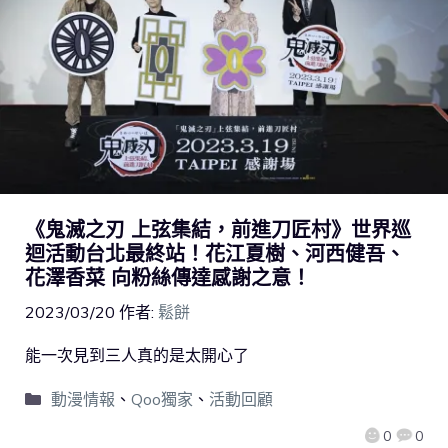
《鬼滅之刃 上弦集結，前進刀匠村》世界巡
迴活動台北最終站！花江夏樹、河西健吾、
花澤香菜 向粉絲傳達感謝之意！
2023/03/20
作者:
鬆餅
能一次見到三人真的是太開心了
動漫情報
、
Qoo獨家
、
活動回顧
0
0