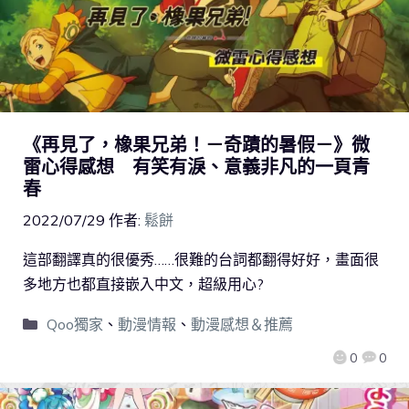
《再見了，橡果兄弟！－奇蹟的暑假－》微
雷心得感想 有笑有淚、意義非凡的一頁青
春
2022/07/29
作者:
鬆餅
這部翻譯真的很優秀……很難的台詞都翻得好好，畫面很
多地方也都直接嵌入中文，超級用心?
Qoo獨家
、
動漫情報
、
動漫感想＆推薦
0
0