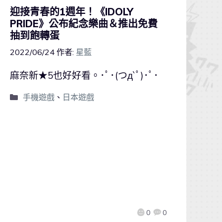
迎接青春的1週年！《IDOLY
PRIDE》公布紀念樂曲＆推出免費
抽到飽轉蛋
2022/06/24
作者:
星藍
麻奈新★5也好好看。･ﾟ･(つд`ﾟ)･ﾟ･
手機遊戲
、
日本遊戲
0
0