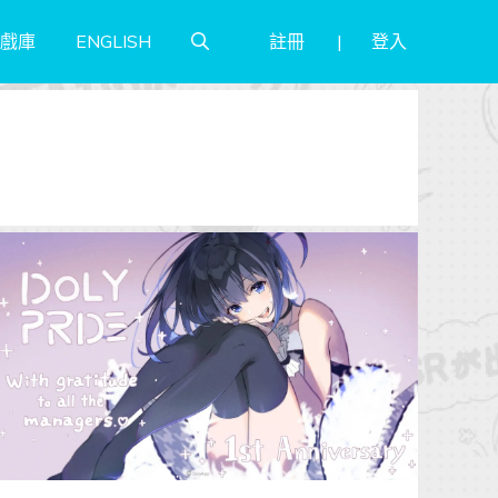
註冊
登入
戲庫
ENGLISH