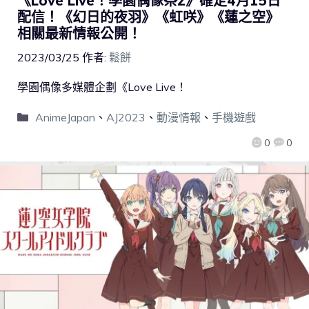
《Love Live！學園偶像祭2》確定4月15日
配信！《幻日的夜羽》《虹咲》《蓮之空》
相關最新情報公開！
2023/03/25
作者:
鬆餅
學園偶像多媒體企劃《Love Live！
AnimeJapan
、
AJ2023
、
動漫情報
、
手機遊戲
0
0