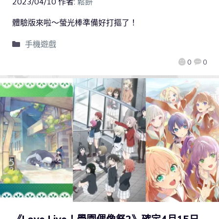
2023/04/10
作者:
鬆餅
體驗版來啦～螢光棒準備好打摳了！
手機遊戲
0
0