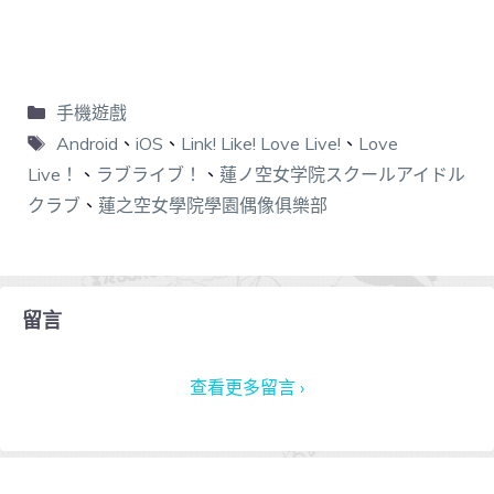
手機遊戲
Android
、
iOS
、
Link! Like! Love Live!
、
Love
Live！
、
ラブライブ！
、
蓮ノ空女学院スクールアイドル
クラブ
、
蓮之空女學院學園偶像俱樂部
留言
查看更多留言 ›