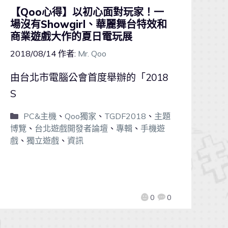
【Qoo心得】以初心面對玩家！一
場沒有Showgirl、華麗舞台特效和
商業遊戲大作的夏日電玩展
2018/08/14
作者:
Mr. Qoo
由台北市電腦公會首度舉辦的「2018
S
PC&主機
、
Qoo獨家
、
TGDF2018
、
主題
博覽
、
台北遊戲開發者論壇
、
專輯
、
手機遊
戲
、
獨立遊戲
、
資訊
0
0