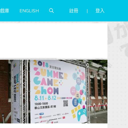
註冊
登入
戲庫
ENGLISH