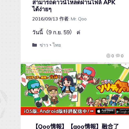
สามารถดาวน์โหลดผ่านไฟล์ APK
ได้ง่ายๆ
2016/09/13
作者:
Mr. Qoo
วันนี้（9 ก.ย. 59） ค่
ข่าว
、
ไทย
0
0
【Qoo情報】【qoo情報】融合了