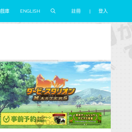
註冊
登入
戲庫
ENGLISH