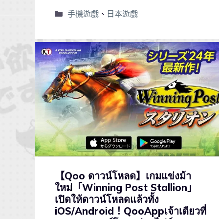
手機遊戲
、
日本遊戲
【Qoo ดาวน์โหลด】เกมแข่งม้า
ใหม่「Winning Post Stallion」
เปิดให้ดาวน์โหลดแล้วทั้ง
iOS/Android！QooAppเจ้าเดียวที่