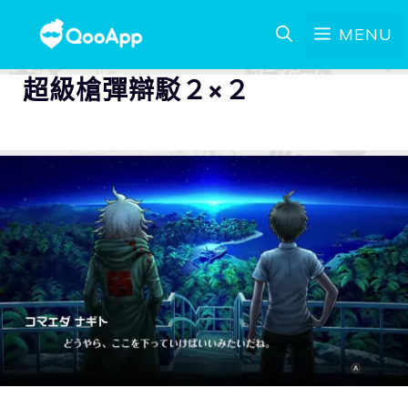
MENU
超級槍彈辯駁２×２